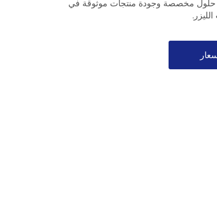
ملاء B2B بتقديم حلول مخصصة وجودة منتجات موثوقة في
لليزر.
عار