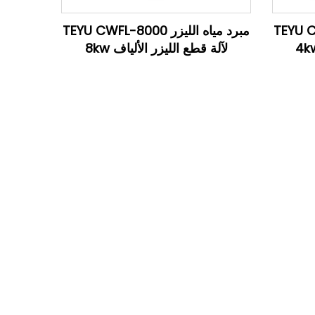
TEYU CWFL-40
مبرد مياه الليزر TEYU CWFL-8000
لآلة قطع الليزر الألياف 8kw