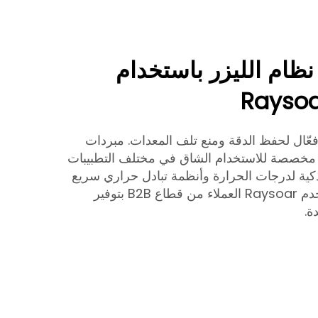
ظام الليزر باستخدام
 فعّال لحفظ الدقة ومنع تلف المعدات. مبردات
لمياه الليزرية من Raysoar مخصصة للاستخدام الشاق في مختلف التطبيبات
ذكية لدرجات الحرارة وأنظمة تبادل حراري سريع
لدعم إخراج ليزري مستقر. تخدم Raysoar العملاء من قطاع B2B بتوفير
ة.