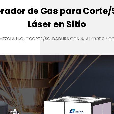
rador de Gas para Corte/
Láser en Sitio
EZCLA N₂O₂ * CORTE/SOLDADURA CON N₂ AL 99,99% * C