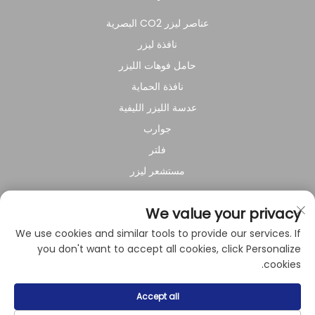
عناصر ليزر CO2 البصرية
نافذة ليزر
حامل فوهات الليزر
نافذة الحماية
عدسة الليزر الليفية
جوارب
فلتر
مستشعر ليزر
عن الشركة
We value your privacy
We use cookies and similar tools to provide our services. If
سياسة الخصوصية
you don't want to accept all cookies, click Personalize
cookies.
حقوق النشر © 2024 بواسطة شركة شنغهاي راي سوار للمعدات
Accept all
الكهروميكانيكية المحدودة.