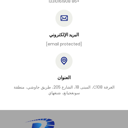
+86 13310161908
البريد الإلكتروني
[email protected]
العنوان
الغرفة C108، المبنى 18، الشارع 205، طريق جاوشي، منطقة
سونغجيانغ، شنغهاي