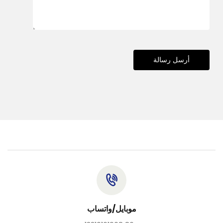
أرسل رسالة
موبايل/واتساب