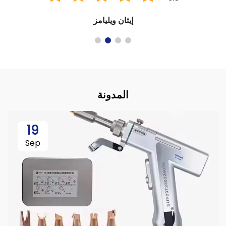
إيثان ويليامز
المدونة
19
Sep