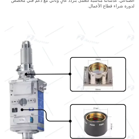
الصناعي. عدساتنا مناسبة للعمل بتردد عالٍ وتأتي مع دعم فني مخصص
لدورة شراء قطاع الأعمال.