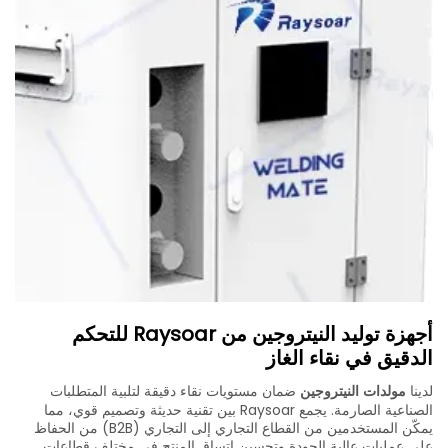
أجهزة توليد النيتروجين من Raysoar للتحكم
الدقيق في نقاء الغاز
لدينا
مولدات النيتروجين
ضمان مستويات نقاء دقيقة لتلبية المتطلبات
الصناعية الصارمة. يجمع Raysoar بين تقنية حديثة وتصميم قوي، مما
يمكّن المستخدمين من القطاع التجاري إلى التجاري (B2B) من الحفاظ
على عمليات عالية الجودة وتحسين اتساق المنتج في مختلف قطاعات