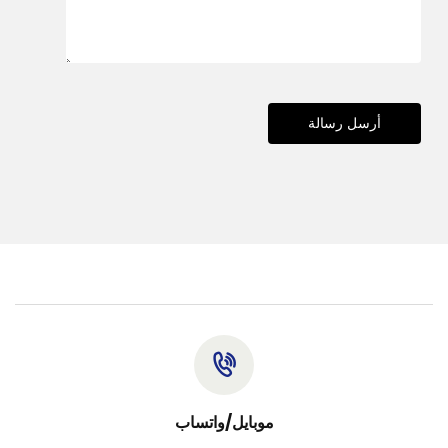
أرسل رسالة
موبايل/واتساب