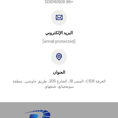
+86 13310161908
البريد الإلكتروني
[email protected]
العنوان
الغرفة C108، المبنى 18، الشارع 205، طريق جاوشي، منطقة
سونغجيانغ، شنغهاي