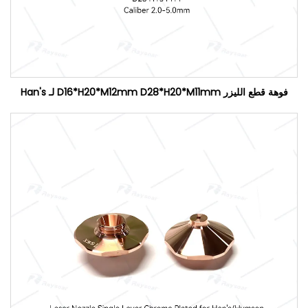
فوهة قطع الليزر D16*H20*M12mm D28*H20*M11mm لـ Han's