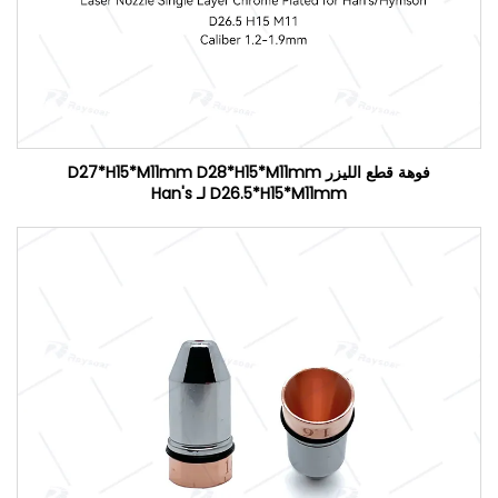
فوهة قطع الليزر D27*H15*M11mm D28*H15*M11mm
D26.5*H15*M11mm لـ Han's