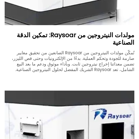
مولدات النيتروجين من Raysoar: تمكين الدقة
الصناعية
تُمكّن مولدات النيتروجين من Raysoar الصانعين من تحقيق معايير
صارمة للجودة وتحكم العملية. بدءًا من الإلكترونيات وحتى قص الليزر،
تضمن معداتنا إخراج نيتروجين ثابت. وبأداء موثوق ودعم ما بعد البيع
الشامل، تعد Raysoar الشريك المفضل لحلول النيتروجين الصناعية.