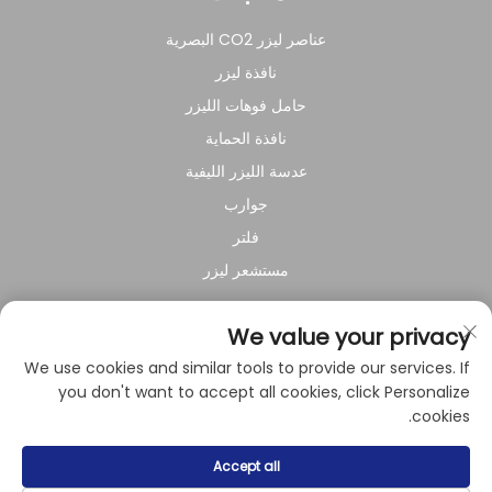
عناصر ليزر CO2 البصرية
نافذة ليزر
حامل فوهات الليزر
نافذة الحماية
عدسة الليزر الليفية
جوارب
فلتر
مستشعر ليزر
عن الشركة
We value your privacy
We use cookies and similar tools to provide our services. If
سياسة الخصوصية
you don't want to accept all cookies, click Personalize
cookies.
حقوق النشر © 2024 بواسطة شركة شنغهاي راي سوار للمعدات
Accept all
الكهروميكانيكية المحدودة.