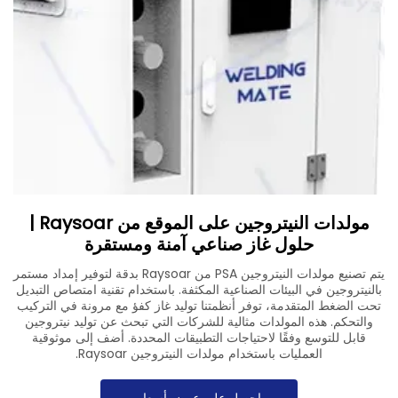
تنزيل
اتصل بنا
مولدات النيتروجين على الموقع من Raysoar |
حلول غاز صناعي آمنة ومستقرة
يتم تصنيع مولدات النيتروجين PSA من Raysoar بدقة لتوفير إمداد مستمر
بالنيتروجين في البيئات الصناعية المكثفة. باستخدام تقنية امتصاص التبديل
تحت الضغط المتقدمة، توفر أنظمتنا توليد غاز كفؤ مع مرونة في التركيب
والتحكم. هذه المولدات مثالية للشركات التي تبحث عن توليد نيتروجين
قابل للتوسع وفقًا لاحتياجات التطبيقات المحددة. أضف إلى موثوقية
العمليات باستخدام مولدات النيتروجين Raysoar.
احصل على عرض أسعار