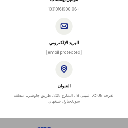
+86 13310161908
البريد الإلكتروني
[email protected]
العنوان
الغرفة C108، المبنى 18، الشارع 205، طريق جاوشي، منطقة
سونغجيانغ، شنغهاي