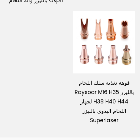
Ospri بالليزر وآلة اللحام
فوهة تغذية سلك اللحام
بالليزر Raysoar M16 H35
H38 H40 H44 لجهاز
اللحام اليدوي بالليزر
Superlaser