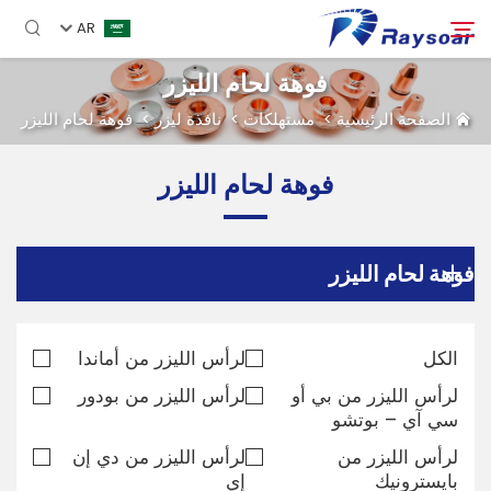
AR
فوهة لحام الليزر
الصفحة الرئيسية
>
مستهلكات
>
نافذة ليزر
>
فوهة لحام الليزر
الصفحة الرئيسية
فوهة لحام الليزر
مستهلكات
بحث
الأجزاء الوظيفية
فوهة لحام الليزر
حل
الكل
لرأس الليزر من أماندا
لرأس الليزر من بي أو
لرأس الليزر من بودور
دراسة حالة
سي آي – بوتشو
لرأس الليزر من
لرأس الليزر من دي إن
الشركة
بايسترونيك
إي