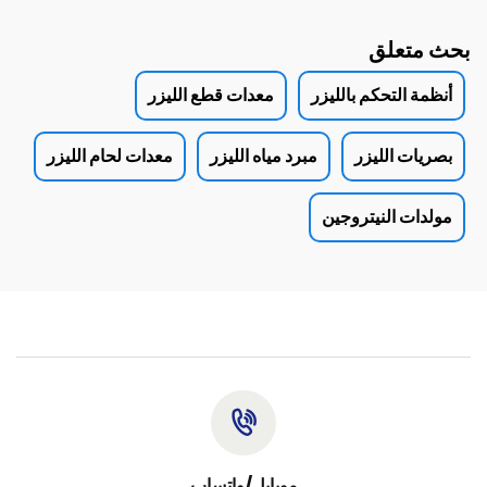
بحث متعلق
أنظمة التحكم بالليزر
معدات قطع الليزر
بصريات الليزر
مبرد مياه الليزر
معدات لحام الليزر
مولدات النيتروجين
موبايل/واتساب