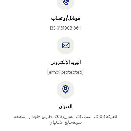
موبايل/واتساب
+86 13310161908
البريد الإلكتروني
[email protected]
العنوان
الغرفة C108، المبنى 18، الشارع 205، طريق جاوشي، منطقة
سونغجيانغ، شنغهاي