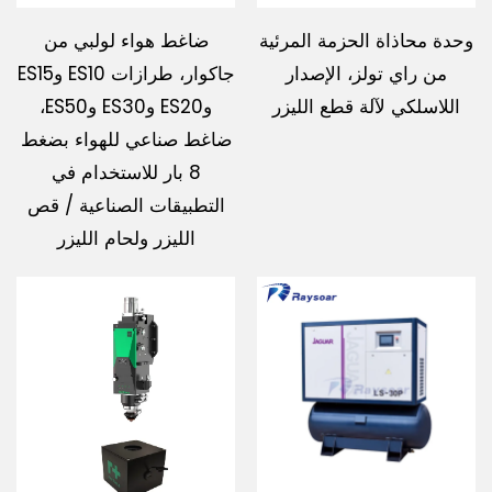
وحدة محاذاة الحزمة المرئية
ضاغط هواء لولبي من
من راي تولز، الإصدار
جاكوار، طرازات ES10 وES15
اللاسلكي لآلة قطع الليزر
وES20 وES30 وES50،
ضاغط صناعي للهواء بضغط
8 بار للاستخدام في
التطبيقات الصناعية / قص
الليزر ولحام الليزر