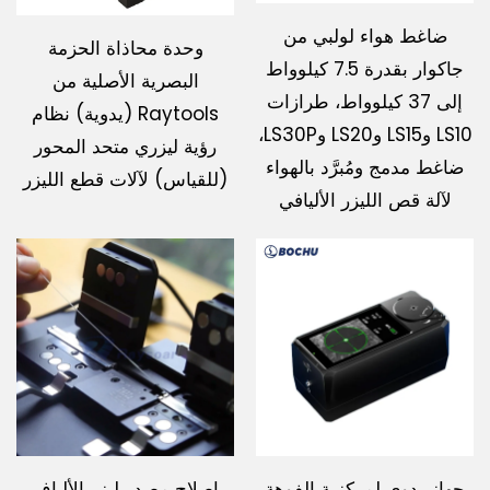
ضاغط هواء لولبي من
وحدة محاذاة الحزمة
جاكوار بقدرة 7.5 كيلوواط
البصرية الأصلية من
إلى 37 كيلوواط، طرازات
Raytools (يدوية) نظام
LS10 وLS15 وLS20 وLS30P،
رؤية ليزري متحد المحور
ضاغط مدمج ومُبرَّد بالهواء
(للقياس) لآلات قطع الليزر
لآلة قص الليزر الأليافي
جهاز يدوي لمركزية الفوهة
إصلاح مصدر ليزر الألياف