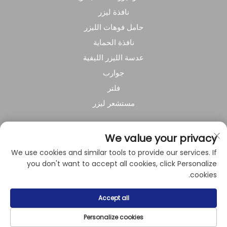
نافذة ليزر
حامل فوهات الليزر
نافذة الحماية
عدسة الليزر الليفية
جوارب
فلتر
مستشعر ليزر
عن الشركة
We value your privacy
We use cookies and similar tools to provide our services. If
سياسة الخصوصية
you don't want to accept all cookies, click Personalize
cookies.
حقوق النشر © 2024 بواسطة شركة شنغهاي راي سوار للمعدات
Accept all
الكهروميكانيكية المحدودة.
Personalize cookies