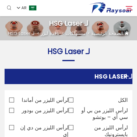
AR
لـ HSG Laser
الصفحة الرئيسية
>
مستهلكات
>
نافذة ليزر
>
لـ HSG Laser
الصفحة الرئيسية
لـ HSG Laser
مستهلكات
بحث
الأجزاء الوظيفية
لـ HSG LASER
حل
الكل
لرأس الليزر من أماندا
لرأس الليزر من بي أو
لرأس الليزر من بودور
دراسة حالة
سي آي – بوتشو
لرأس الليزر من
لرأس الليزر من دي إن
الشركة
بايسترونيك
إي