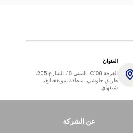
العنوان
الغرفة C108، المبنى 18، الشارع 205،
طريق جاوشي، منطقة سونغجيانغ،
شنغهاي
عن الشركة