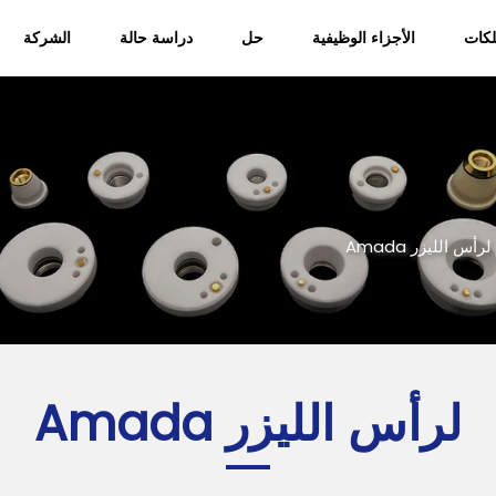
كات
الأجزاء الوظيفية
حل
دراسة حالة
الشركة
من نحن
المدونة
لرأس الليزر Amada
لرأس الليزر Amada