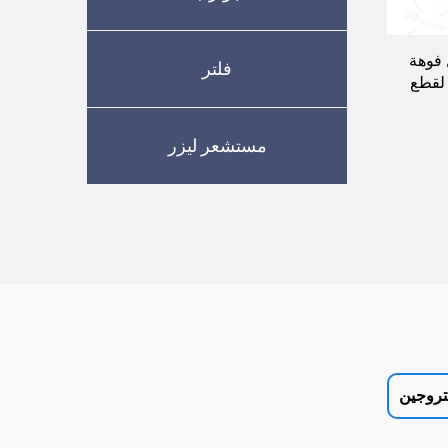
 فوهة
فلتر
AM- 71712350 797345 لقطع
مستشعر ليزر
تروجين