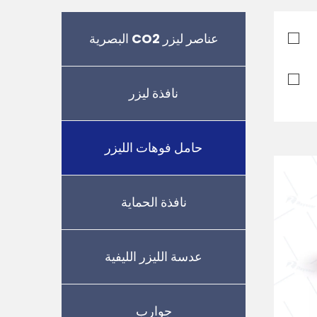
عناصر ليزر CO2 البصرية
نافذة ليزر
حامل فوهات الليزر
نافذة الحماية
عدسة الليزر الليفية
جوارب