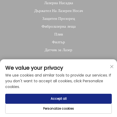
Лазерна Насадка
Държател На Лазерен Носач
Защитен Прозорец
Фибролазерна леща
Плив
Филтър
Датчик за Лазер
За компанията
We value your privacy
Политика за поверителност
We use cookies and similar tools to provide our services. If
you don't want to accept all cookies, click Personalize
cookies.
Copyright © 2024 by Shanghai Raysoar
Accept all
Electromechanical Equipment Co., Ltd.
Personalize cookies