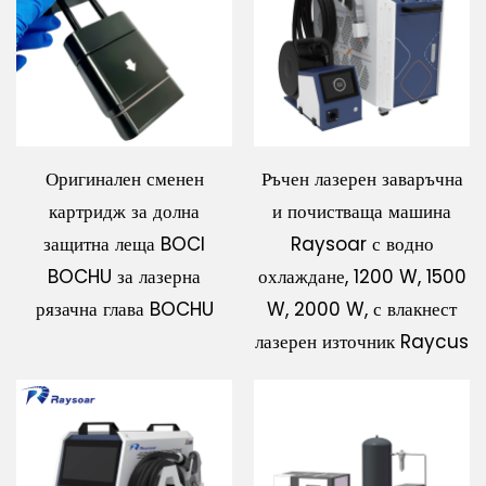
Изтегляне
Свържете Се с Нас
Оригинален сменен
Ръчен лазерен заваръчна
картридж за долна
и почистваща машина
защитна леща BOCI
Raysoar с водно
BOCHU за лазерна
охлаждане, 1200 W, 1500
рязачна глава BOCHU
W, 2000 W, с влакнест
лазерен източник Raycus