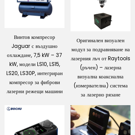
Винтов компресор
Оригинален визуален
Jaguar с въздушно
модул за подравняване на
охлаждане, 7,5 kW – 37
лазерния лъч от Raytools
kW, модели LS10, LS15,
(ръчен) – лазерна
LS20, LS30P, интегриран
визуална коаксиална
компресор за фиброви
(измервателна) система
лазерни режещи машини
за лазерно рязане