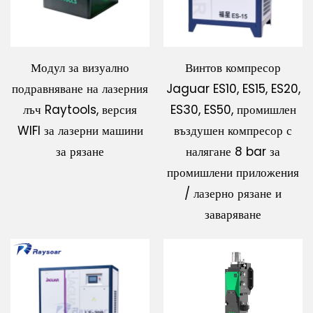
Модул за визуално
Винтов компресор
подравняване на лазерния
Jaguar ES10, ES15, ES20,
лъч Raytools, версия
ES30, ES50, промишлен
WIFI за лазерни машини
въздушен компресор с
за рязане
налягане 8 bar за
промишлени приложения
/ лазерно рязане и
заваряване