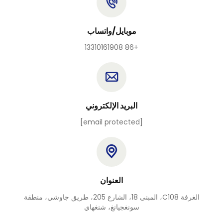
موبايل/واتساب
+86 13310161908
البريد الإلكتروني
[email protected]
العنوان
الغرفة C108، المبنى 18، الشارع 205، طريق جاوشي، منطقة
سونغجيانغ، شنغهاي