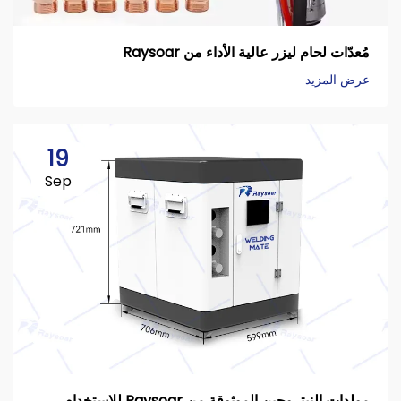
مُعدّات لحام ليزر عالية الأداء من Raysoar
عرض المزيد
19
Sep
مولدات النيتروجين الموثوقة من Raysoar للاستخدام