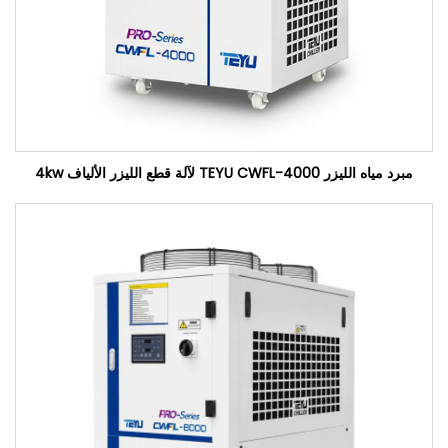
مبرد مياه الليزر TEYU CWFL-4000 لآلة قطع الليزر الألياف 4kw