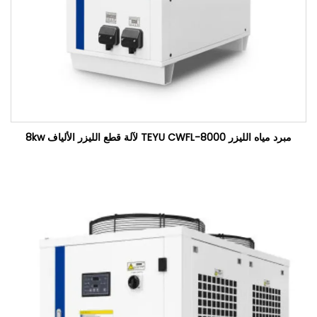
مبرد مياه الليزر TEYU CWFL-8000 لآلة قطع الليزر الألياف 8kw