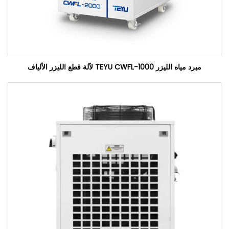
مبرد مياه الليزر TEYU CWFL-1000 لآلة قطع الليزر الألياف