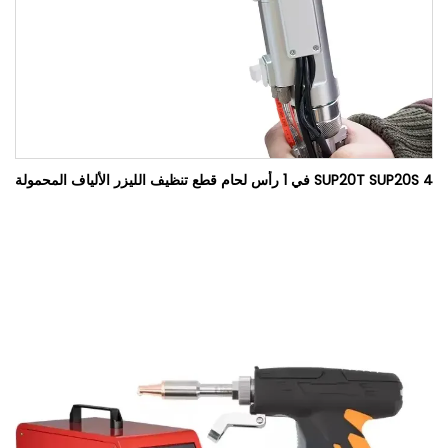
SUP20T SUP20S 4 في 1 رأس لحام قطع تنظيف الليزر الألياف المحمولة