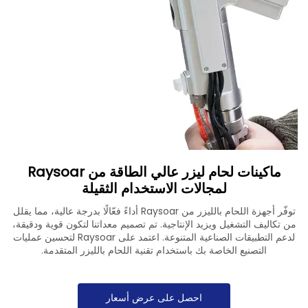
تنزيل
اتصل بنا
ماكينات لحام ليزر عالي الطاقة من Raysoar
لمجالات الاستخدام الثقيلة
توفّر أجهزة اللحام بالليزر من Raysoar أداءً فعّالًا بدرجة عالية، مما يقلل
من تكاليف التشغيل ويزيد الإنتاجية. تم تصميم معداتنا لتكون قوية ودقيقة،
لدعم التطبيقات الصناعية المتنوعة. اعتمد على Raysoar لتحسين عمليات
التصنيع الخاصة بك باستخدام تقنية اللحام بالليزر المتقدمة.
احصل على عرض أسعار