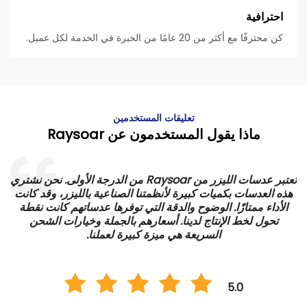
احترافية
كن محترفًا مع أكثر من 20 عامًا من الخبرة في الخدمة لكل عميل.
تعليقات المستخدمين
ماذا يقول المستخدمون عن Raysoar
 من الدرجة الأولى. نحن نشتري
لقد 
يزر، وقد كانت
الداخلي لدينا وكان الأداء استثنائيًا. الأنظمة قوية وم
هم كانت نقطة
يعزز كفاءة عمليات الإنتاج لدينا. لقد سمحت لنا الأسعا
ارات الشحن
بالجملة بإدارة تكاليفنا بفعالية مع الحفاظ على معاي
الجودة. تعتبر Raysoar شريكًا قيمًا في عمليا
بالليزر من الدرجة الأولى.
5.0