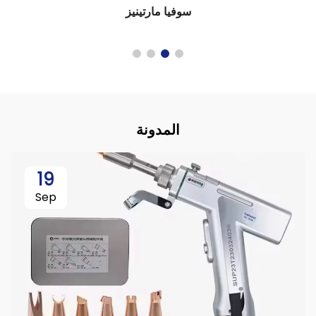
إيثان ويليامز
المدونة
19
Sep