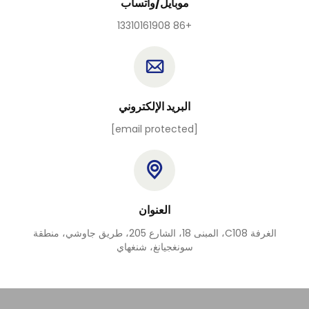
موبايل/واتساب
+86 13310161908
البريد الإلكتروني
[email protected]
العنوان
الغرفة C108، المبنى 18، الشارع 205، طريق جاوشي، منطقة
سونغجيانغ، شنغهاي