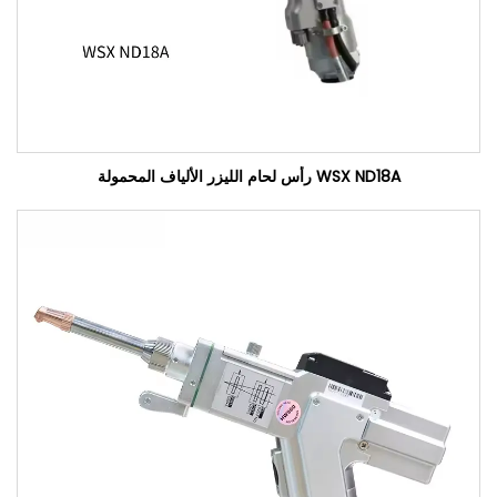
WSX ND18A رأس لحام الليزر الألياف المحمولة