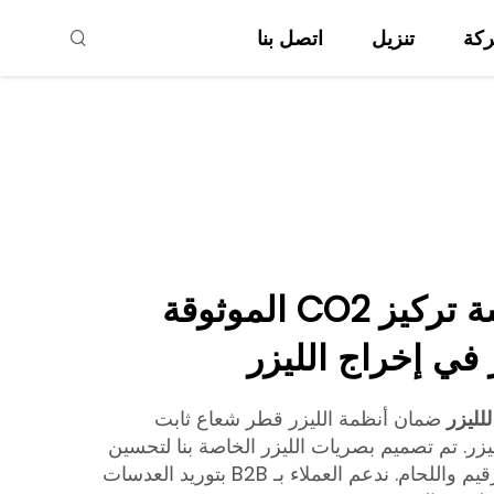
ركة
تنزيل
اتصل بنا
Raysoar | عدسة تركيز CO2 الموثوقة
في إخراج الليزر
للليزر
ضمان أنظمة الليزر قطر شعاع ثابت
يزر. تم تصميم بصريات الليزر الخاصة بنا لتحسين
الأداء في عمليات القطع والترقيم واللحام. ندعم العملاء بـ B2B بتوريد العدسات