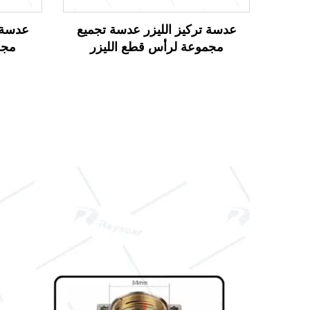
عدسة تركيز الليزر عدسة تجميع
عدسة ت
مجموعة لرأس قطع الليزر
مجم
Raytools BM115