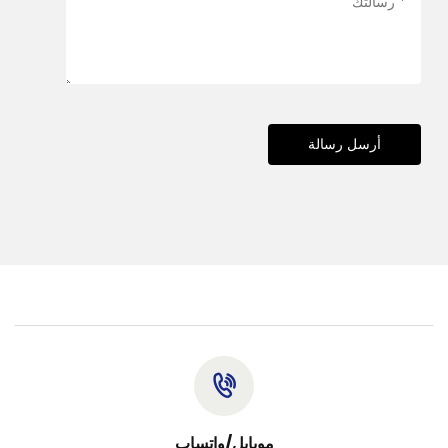
أرسل رسالة
موبايل/واتساب