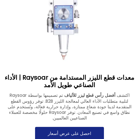
تنزيل
اتصل بنا
معدات قطع الليزر المستدامة من Raysoar | الأداء
الصناعي طويل الأمد
اكتشف
أفضل رأس قطع ليزر للألياف
تم تصميمها بواسطة Raysoar
لتلبية متطلبات الأداء العالي لمعالجة الليزر B2B. توفر رؤوس القطع
المتقدمة لدينا جودة شعاع ممتازة، وإدارة حرارية فعالة، وتُستخدم على
نطاق واسع في تصنيع المعادن. توفر Raysoar حلولًا مخصصة للعملاء
الصناعيين العالميين.
احصل على عرض أسعار