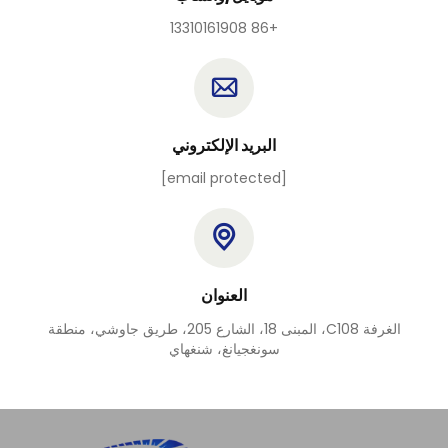
+86 13310161908
البريد الإلكتروني
[email protected]
العنوان
الغرفة C108، المبنى 18، الشارع 205، طريق جاوشي، منطقة
سونغجيانغ، شنغهاي