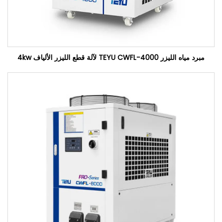
مبرد مياه الليزر TEYU CWFL-4000 لآلة قطع الليزر الألياف 4kw