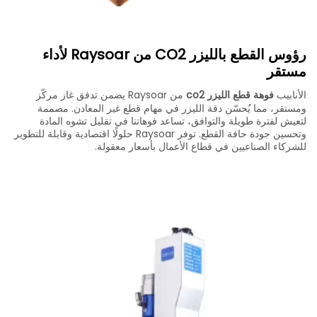
رؤوس القطع بالليزر CO2 من Raysoar لأداء
مستقر
الأنابيب
فوهة قطع الليزر co2
من Raysoar يضمن تدفق غاز مركّز
ومستقر، مما يُحسّن دقة الليزر في مهام قطع غير المعادن. مصممة
لتعيش لفترة طويلة والتوافق، تساعد فوهاتنا في تقليل تشوه المادة
وتحسين جودة حافة القطع. توفر Raysoar حلولًا اقتصادية وقابلة للتطوير
للشركاء الصناعيين في قطاع الأعمال بأسعار معقولة.