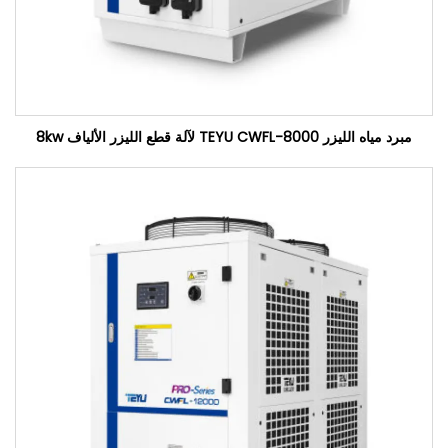
مبرد مياه الليزر TEYU CWFL-8000 لآلة قطع الليزر الألياف 8kw