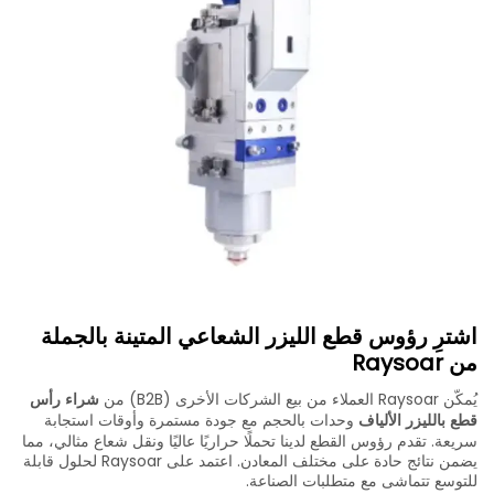
اشترِ رؤوس قطع الليزر الشعاعي المتينة بالجملة
من Raysoar
يُمكّن Raysoar العملاء من بيع الشركات الأخرى (B2B) من
شراء رأس
قطع بالليزر الألياف
وحدات بالحجم مع جودة مستمرة وأوقات استجابة
سريعة. تقدم رؤوس القطع لدينا تحملًا حراريًا عاليًا ونقل شعاع مثالي، مما
يضمن نتائج حادة على مختلف المعادن. اعتمد على Raysoar لحلول قابلة
للتوسع تتماشى مع متطلبات الصناعة.