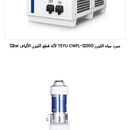
مبرد مياه الليزر TEYU CWFL-12000 لآلة قطع الليزر الألياف 12kw