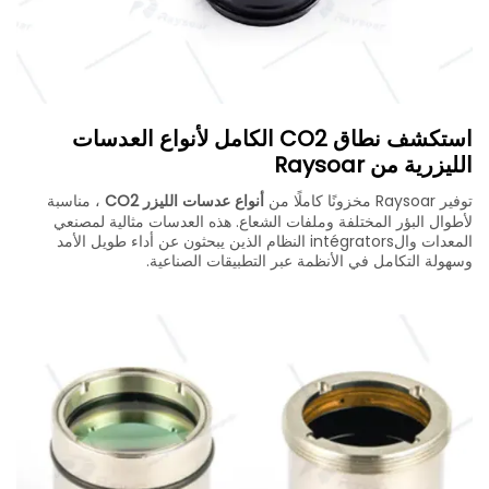
استكشف نطاق CO2 الكامل لأنواع العدسات
الليزرية من Raysoar
توفير Raysoar مخزونًا كاملًا من
أنواع عدسات الليزر CO2
، مناسبة
لأطوال البؤر المختلفة وملفات الشعاع. هذه العدسات مثالية لمصنعي
المعدات والintégrators النظام الذين يبحثون عن أداء طويل الأمد
وسهولة التكامل في الأنظمة عبر التطبيقات الصناعية.