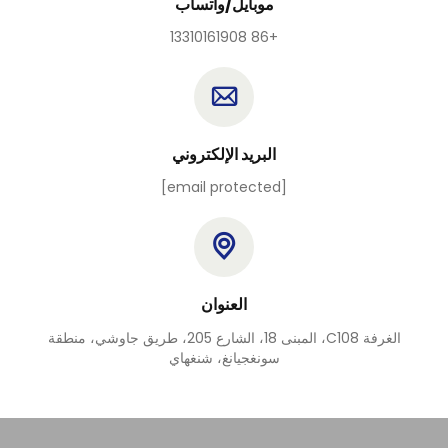
موبايل/واتساب
+86 13310161908
البريد الإلكتروني
[email protected]
العنوان
الغرفة C108، المبنى 18، الشارع 205، طريق جاوشي، منطقة
سونغجيانغ، شنغهاي