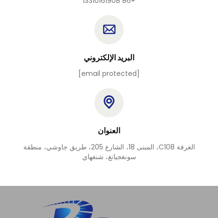
+86 13310161908
البريد الإلكتروني
[email protected]
العنوان
الغرفة C108، المبنى 18، الشارع 205، طريق جاوشي، منطقة
سونغجيانغ، شنغهاي