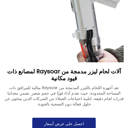
تنزيل
اتصل بنا
آلات لحام ليزر مدمجة من Raysoar لمصانع ذات
قيود مكانية
تعد أجهزة اللحام بالليزر المدمجة من Raysoar مثالية للمرافق ذات
المساحة المحدودة، حيث تقدم أداء قويًا في حجم صغير. تضمن معداتنا
قدرات لحام دقيقة، لتلبية احتياجات العملاء من الشركات الذين يبحثون عن
حلول فعالة دون التضحية بالجودة.
احصل على عرض أسعار