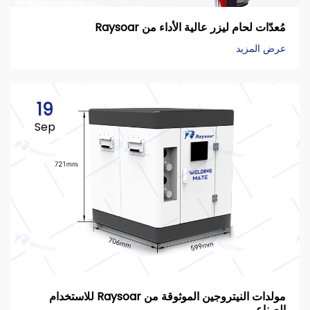
مُعدّات لحام ليزر عالية الأداء من Raysoar
عرض المزيد
19
Sep
مولدات النيتروجين الموثوقة من Raysoar للاستخدام
الصناعي