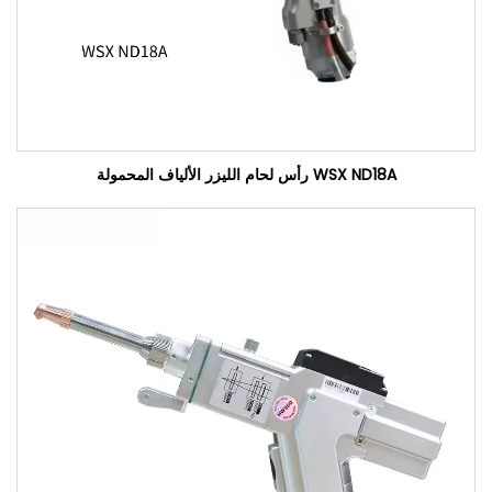
WSX ND18A رأس لحام الليزر الألياف المحمولة