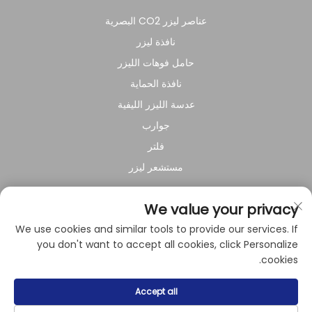
عناصر ليزر CO2 البصرية
نافذة ليزر
حامل فوهات الليزر
نافذة الحماية
عدسة الليزر الليفية
جوارب
فلتر
مستشعر ليزر
عن الشركة
We value your privacy
We use cookies and similar tools to provide our services. If
سياسة الخصوصية
you don't want to accept all cookies, click Personalize
cookies.
حقوق النشر © 2024 بواسطة شركة شنغهاي راي سوار للمعدات
Accept all
الكهروميكانيكية المحدودة.