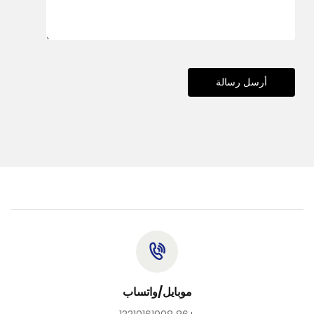
أرسل رسالة
موبايل/واتساب