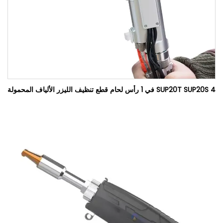
SUP20T SUP20S 4 في 1 رأس لحام قطع تنظيف الليزر الألياف المحمولة