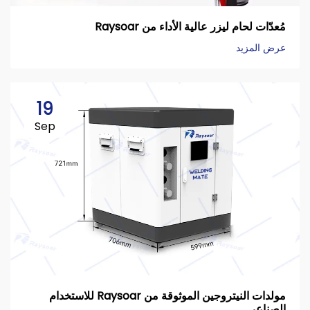
مُعدّات لحام ليزر عالية الأداء من Raysoar
عرض المزيد
19
Sep
مولدات النيتروجين الموثوقة من Raysoar للاستخدام
الصناعي