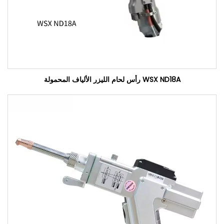
WSX ND18A رأس لحام الليزر الألياف المحمولة