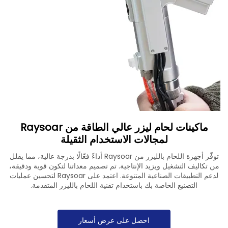
تنزيل
اتصل بنا
ماكينات لحام ليزر عالي الطاقة من Raysoar
لمجالات الاستخدام الثقيلة
توفّر أجهزة اللحام بالليزر من Raysoar أداءً فعّالًا بدرجة عالية، مما يقلل
من تكاليف التشغيل ويزيد الإنتاجية. تم تصميم معداتنا لتكون قوية ودقيقة،
لدعم التطبيقات الصناعية المتنوعة. اعتمد على Raysoar لتحسين عمليات
التصنيع الخاصة بك باستخدام تقنية اللحام بالليزر المتقدمة.
احصل على عرض أسعار