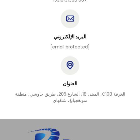
+86 13310161908
البريد الإلكتروني
[email protected]
العنوان
الغرفة C108، المبنى 18، الشارع 205، طريق جاوشي، منطقة
سونغجيانغ، شنغهاي