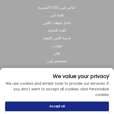
عناصر ليزر CO2 البصرية
نافذة ليزر
حامل فوهات الليزر
نافذة الحماية
عدسة الليزر الليفية
جوارب
فلتر
مستشعر ليزر
عن الشركة
We value your privacy
We use cookies and similar tools to provide our services. If
سياسة الخصوصية
you don't want to accept all cookies, click Personalize
cookies.
حقوق النشر © 2024 بواسطة شركة شنغهاي راي سوار للمعدات
Accept all
الكهروميكانيكية المحدودة.