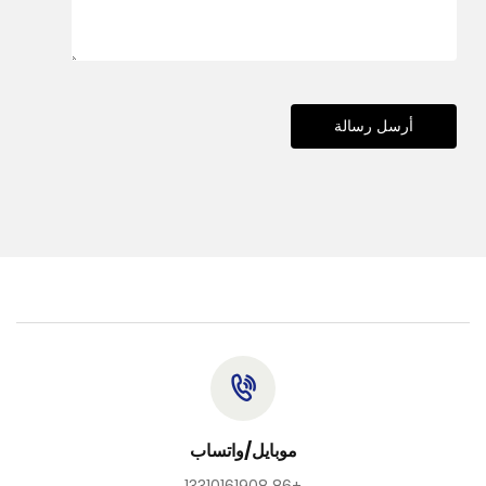
أرسل رسالة
موبايل/واتساب