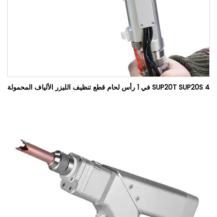
SUP20T SUP20S 4 في 1 رأس لحام قطع تنظيف الليزر الألياف المحمولة