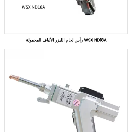
WSX ND18A رأس لحام الليزر الألياف المحمولة