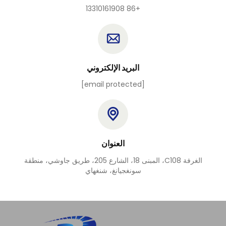
+86 13310161908
البريد الإلكتروني
[email protected]
العنوان
الغرفة C108، المبنى 18، الشارع 205، طريق جاوشي، منطقة
سونغجيانغ، شنغهاي