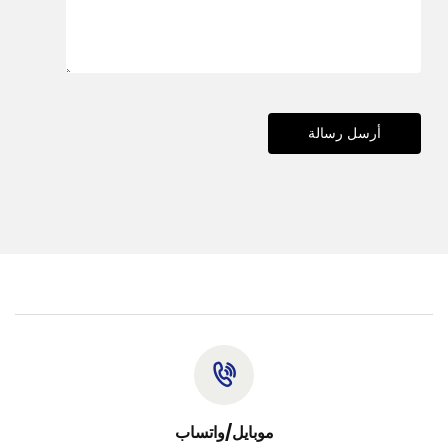
أرسل رسالة
موبايل/واتساب