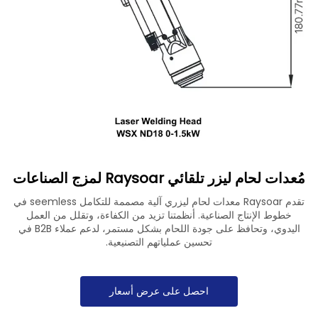
تنزيل
اتصل بنا
مُعدات لحام ليزر تلقائي Raysoar لمزج الصناعات
تقدم Raysoar معدات لحام ليزري آلية مصممة للتكامل seemless في
خطوط الإنتاج الصناعية. أنظمتنا تزيد من الكفاءة، وتقلل من العمل
اليدوي، وتحافظ على جودة اللحام بشكل مستمر، لدعم عملاء B2B في
تحسين عملياتهم التصنيعية.
احصل على عرض أسعار