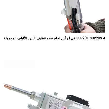
SUP20T SUP20S 4 في 1 رأس لحام قطع تنظيف الليزر الألياف المحمولة