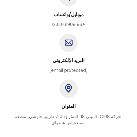
موبايل/واتساب
+86 13310161908
البريد الإلكتروني
[email protected]
العنوان
الغرفة C108، المبنى 18، الشارع 205، طريق جاوشي، منطقة
سونغجيانغ، شنغهاي