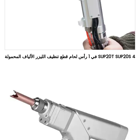
SUP20T SUP20S 4 في 1 رأس لحام قطع تنظيف الليزر الألياف المحمولة