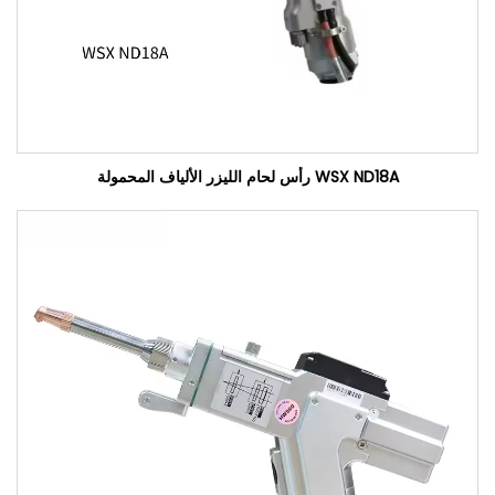
WSX ND18A رأس لحام الليزر الألياف المحمولة