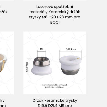
í
Laserové spotřební
ržák
materiály Keramický držák
c
trysky M8 D20 H28 mm pro
BOCI
sky
Držák keramické trysky
 mm
D19,5 D21,4 M8 pro