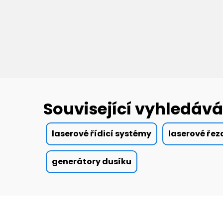
Související vyhledává
laserové řídicí systémy
laserové řez
generátory dusíku