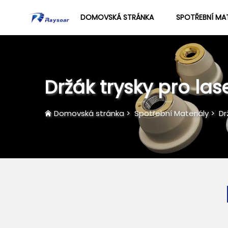
DOMOVSKÁ STRÁNKA
SPOTŘEBNÍ MAT
Držák trysky pro las
Domovská stránka
>
Spotřební Materiály
>
Dr