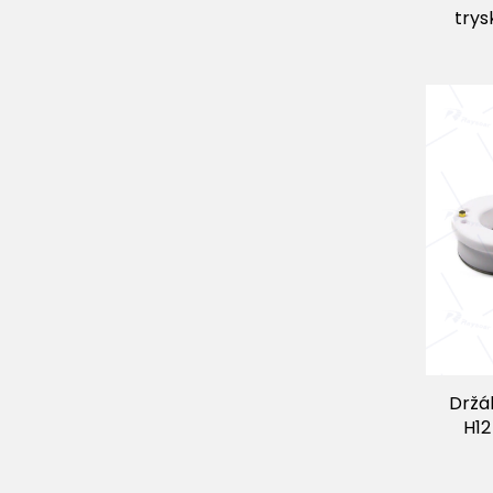
trys
Držá
H12