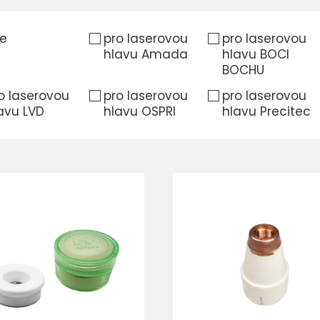
e
pro laserovou
pro laserovou
hlavu Amada
hlavu BOCI
BOCHU
o laserovou
pro laserovou
pro laserovou
avu LVD
hlavu OSPRI
hlavu Precitec