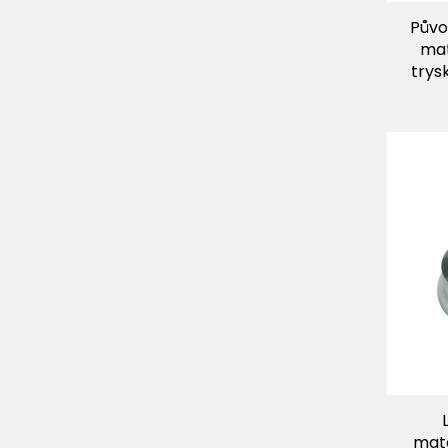
Půvo
mat
trys
mate