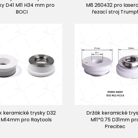
ky D41 M11 H34 mm pro
M8 260432 pro laser
BOCI
řezací stroj Trump
k keramické trysky D32
Držák keramické try
 M14mm pro Raytools
M11*0.75 D31mm pr
Precitec