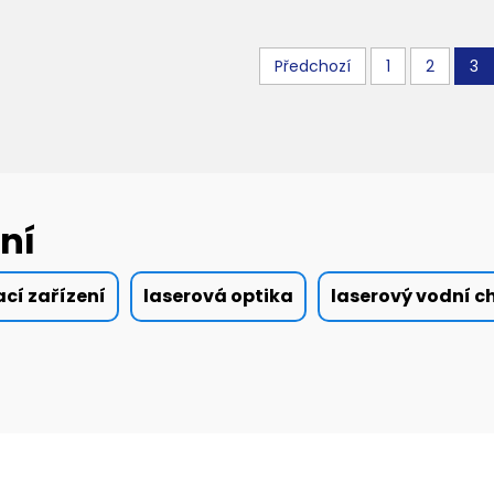
Předchozí
1
2
3
ní
ací zařízení
laserová optika
laserový vodní c