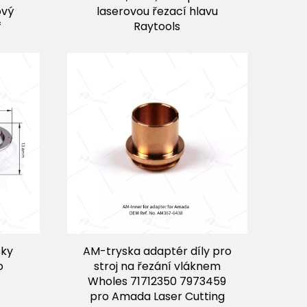
ový
laserovou řezací hlavu
f
Raytools
sky
AM-tryska adaptér díly pro
o
stroj na řezání vláknem
Wholes 71712350 7973459
pro Amada Laser Cutting