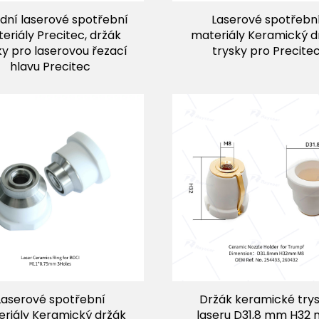
dní laserové spotřební
Laserové spotřebn
eriály Precitec, držák
materiály Keramický d
ky pro laserovou řezací
trysky pro Precite
hlavu Precitec
Laserové spotřební
Držák keramické try
riály Keramický držák
laseru D31,8 mm H32