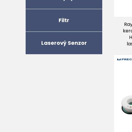
Filtr
Ray
ker
H
Laserový Senzor
la