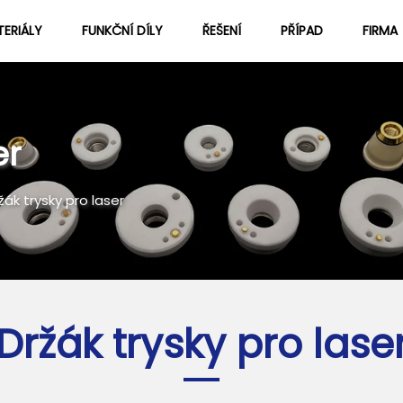
ERIÁLY
FUNKČNÍ DÍLY
ŘEŠENÍ
PŘÍPAD
FIRMA
Informace O Nás
Blog
er
žák trysky pro laser
Držák trysky pro lase