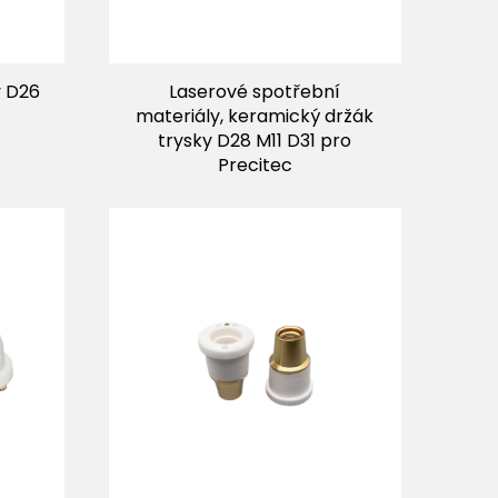
y D26
Laserové spotřební
materiály, keramický držák
trysky D28 M11 D31 pro
Precitec