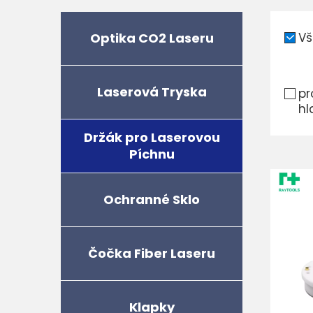
Optika CO2 Laseru
Vš
Laserová Tryska
pr
hl
Držák pro Laserovou
Píchnu
Ochranné Sklo
Čočka Fiber Laseru
Klapky