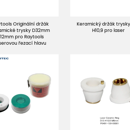
tools Originální držák
Keramický držák trysk
amické trysky D32mm
H10,9 pro laser
12mm pro Raytools
serovou řezací hlavu