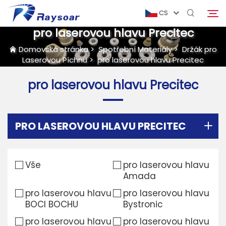
CS
pro laserovou hlavu Precitec
Domovská stránka
>
Spotřební Materiály
>
Držák pro
Laserovou Píchnu
>
pro laserovou hlavu Precitec
Domovská stránka
pro laserovou hlavu Precitec
Spotřební Materiály
Hledat
Funkční Díly
PRO LASEROVOU HLAVU PRECITEC
Řešení
Vše
pro laserovou hlavu
Amada
Případ
pro laserovou hlavu
pro laserovou hlavu
BOCI BOCHU
Bystronic
Firma
pro laserovou hlavu
pro laserovou hlavu