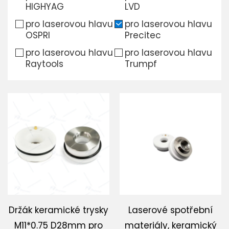
HIGHYAG
LVD
Stáhnout
pro laserovou hlavu
pro laserovou hlavu
OSPRI
Precitec
Kontaktujte nás
pro laserovou hlavu
pro laserovou hlavu
Raytools
Trumpf
Držák keramické trysky
Laserové spotřební
M11*0.75 D28mm pro
materiály, keramický