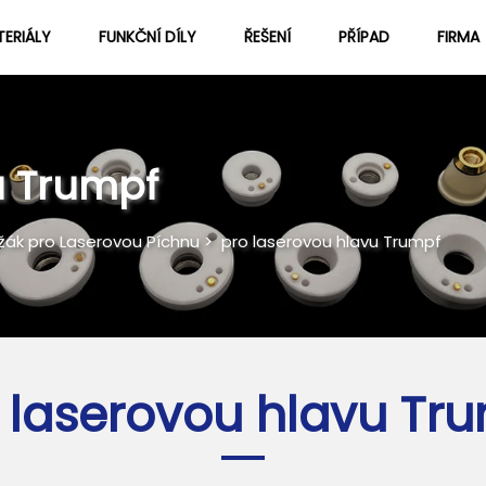
ERIÁLY
FUNKČNÍ DÍLY
ŘEŠENÍ
PŘÍPAD
FIRMA
Informace O Nás
Blog
u Trumpf
žák pro Laserovou Píchnu
>
pro laserovou hlavu Trumpf
 laserovou hlavu Tr