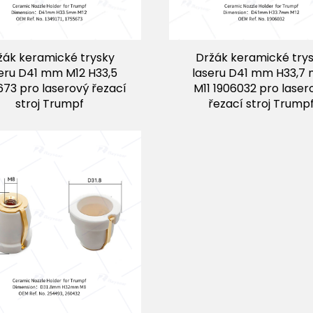
žák keramické trysky
Držák keramické try
eru D41 mm M12 H33,5
laseru D41 mm H33,7
673 pro laserový řezací
M11 1906032 pro laser
stroj Trumpf
řezací stroj Trump