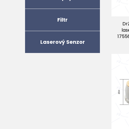
Filtr
Dr
las
1755
Laserový Senzor