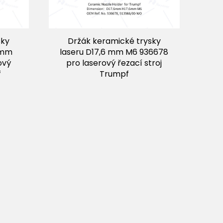
sky
Držák keramické trysky
 mm
laseru D17,6 mm M6 936678
ový
pro laserový řezací stroj
f
Trumpf