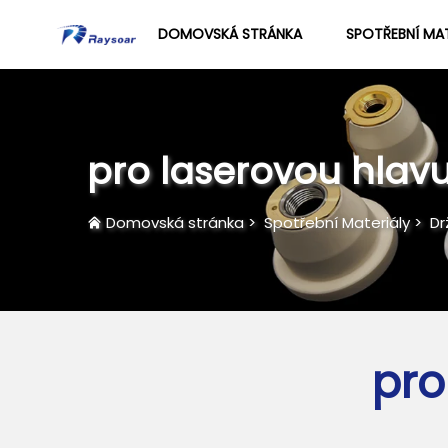
DOMOVSKÁ STRÁNKA
SPOTŘEBNÍ MAT
pro laserovou hlav
Domovská stránka
>
Spotřební Materiály
>
Dr
pro