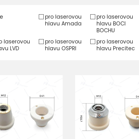
e
pro laserovou
pro laserovou
hlavu Amada
hlavu BOCI
BOCHU
o laserovou
pro laserovou
pro laserovou
avu LVD
hlavu OSPRI
hlavu Precitec