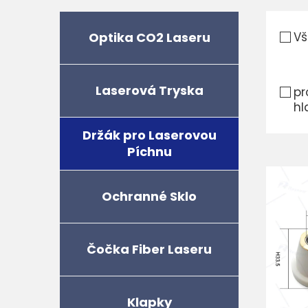
Optika CO2 Laseru
Vš
Laserová Tryska
pr
hl
Držák pro Laserovou
Píchnu
Ochranné Sklo
Čočka Fiber Laseru
Klapky