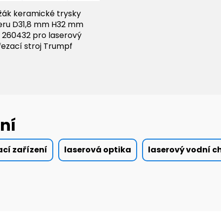
žák keramické trysky
eru D31,8 mm H32 mm
 260432 pro laserový
řezací stroj Trumpf
ní
ací zařízení
laserová optika
laserový vodní c