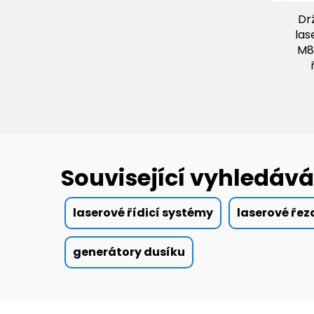
Dr
las
M8
Související vyhledává
laserové řídicí systémy
laserové řez
generátory dusíku