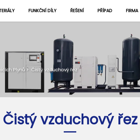
ERIÁLY
FUNKČNÍ DÍLY
ŘEŠENÍ
PŘÍPAD
FIRMA
Informace O Nás
Blog
icích Plynů
>
Čistý vzduchový řez
Čistý vzduchový řez