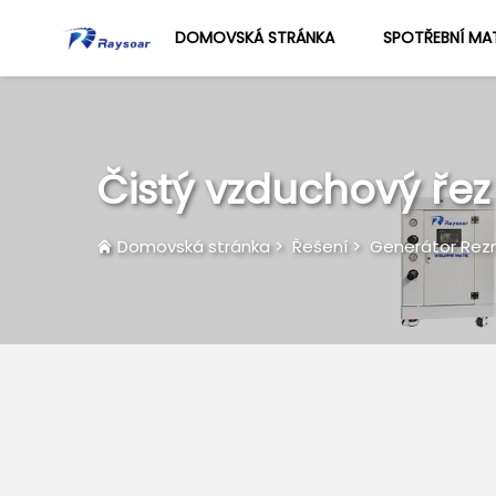
DOMOVSKÁ STRÁNKA
SPOTŘEBNÍ MAT
Čistý vzduchový řez
Domovská stránka
>
Řešení
>
Generátor Rezn