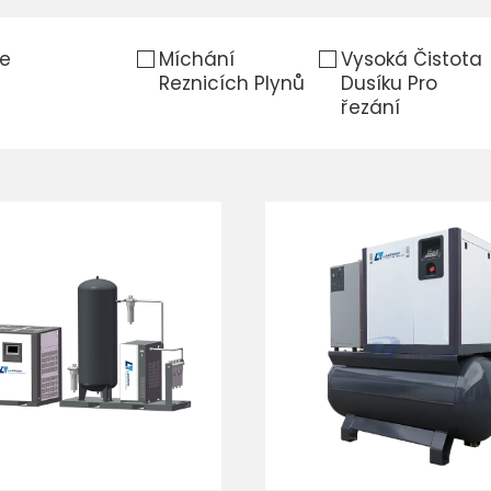
e
Míchání
Vysoká Čistota
Reznicích Plynů
Dusíku Pro
řezání