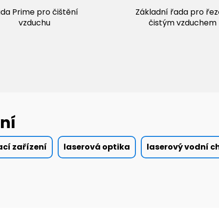
da Prime pro čištění
Základní řada pro řez
vzduchu
čistým vzduchem
ní
ací zařízení
laserová optika
laserový vodní c