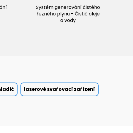
ání
Systém generování čistého
řezného plynu - Čistič oleje
a vody
hladič
laserové svařovací zařízení