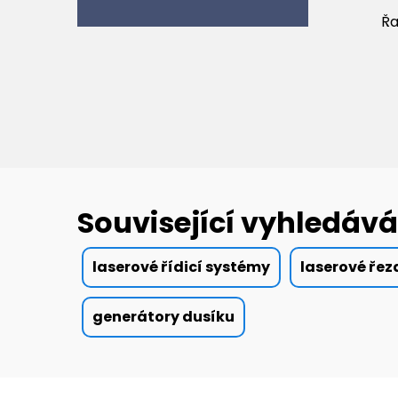
Řa
Související vyhledává
laserové řídicí systémy
laserové řez
generátory dusíku