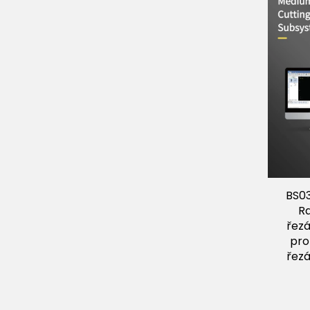
BS0
Ra
řez
pro
řez