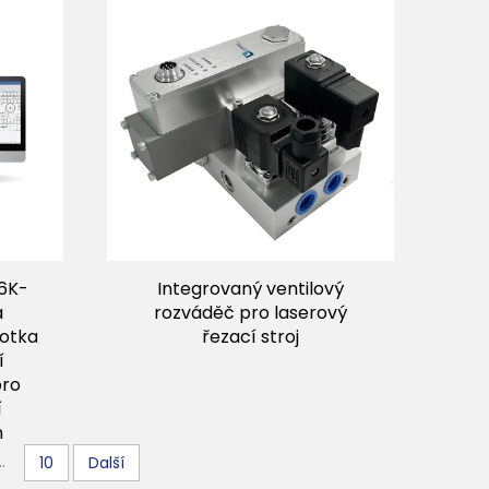
06K-
Integrovaný ventilový
a
rozváděč pro laserový
notka
řezací stroj
í
pro
í
m
..
10
Další