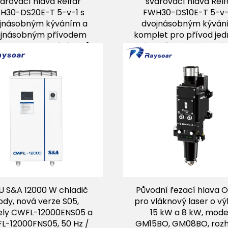
ařovací hlava Relfar
svařovací hlava Relf
H30-DS20E-T 5-v-1 s
FWH30-DS10E-T 5-v-
jnásobným kýváním a
dvojnásobným kýván
jnásobným přívodem
komplet pro přívod je
u pro zpracování kovů
drátu, výkon 1500 W až
W pro zpracování k
U S&A 12000 W chladič
Původní řezací hlava 
ody, nová verze S05,
pro vláknový laser o v
ly CWFL-12000ENS05 a
15 kW a 8 kW, mode
L-12000FNS05, 50 Hz /
GM15BO, GM08BO, rozh