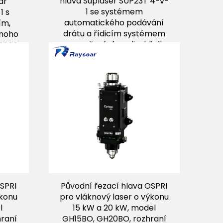
hlava Suplaser SUP23T 4-v-
ar
1 se systémem
1 s
automatického podávání
ím,
drátu a řídicím systémem
dnoho
pro svařování oceli a hliníku
 3000
ovů
OSPRI
Původní řezací hlava OSPRI
ýkonu
pro vláknový laser o výkonu
l
15 kW a 20 kW, model
raní
GH15BO, GH20BO, rozhraní