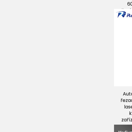
60
řezá
Aut
řeza
las
k
zaří