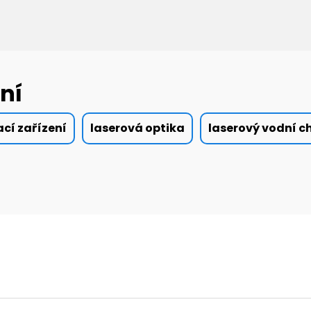
ní
ací zařízení
laserová optika
laserový vodní c