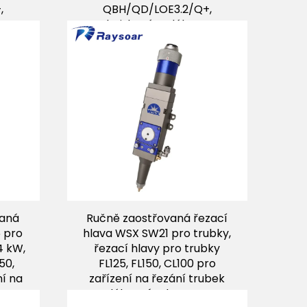
,
QBH/QD/LOE3.2/Q+,
st
ohnisková vzdálenost
pro
F200/F250 mm pro
je
laserové řezací stroje
vaná
Ručně zaostřovaná řezací
 pro
hlava WSX SW21 pro trubky,
4 kW,
řezací hlavy pro trubky
50,
FL125, FL150, CL100 pro
ní na
zařízení na řezání trubek
vláknovým laserem