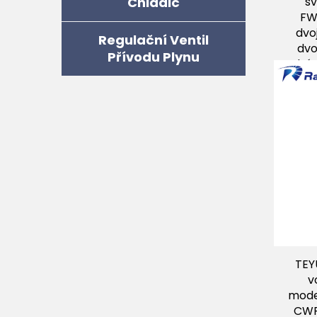
Chladič
sv
FW
dvo
Regulační Ventil
dvo
Přívodu Plynu
drát
TEY
v
mode
CWF