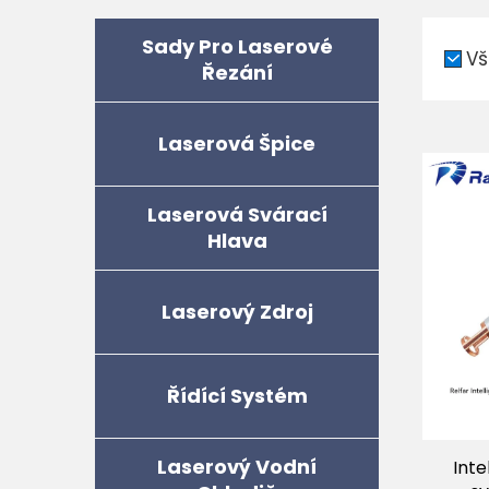
Sady Pro Laserové
Vš
Řezání
Laserová Špice
Laserová Svárací
Hlava
Laserový Zdroj
Řídící Systém
Laserový Vodní
Inte