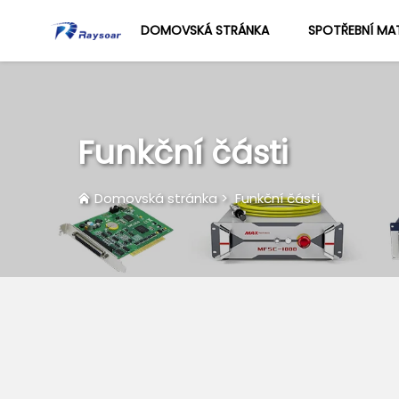
DOMOVSKÁ STRÁNKA
SPOTŘEBNÍ MAT
Funkční části
Domovská stránka
>
Funkční části