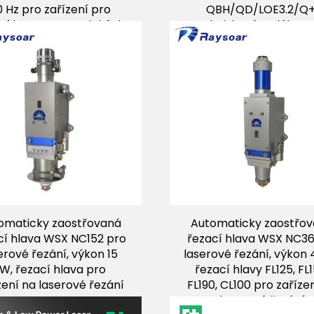
 Hz pro zařízení pro
QBH/QD/LOE3.2/Q+
ní laserem z optických
ohnisková vzdáleno
vláken
100/150/200/250 mm 
laserové řezací stro
omaticky zaostřovaná
Automaticky zaostřo
cí hlava WSX NC152 pro
řezací hlava WSX NC36
erové řezání, výkon 15
laserové řezání, výkon 
W, řezací hlava pro
řezací hlavy FL125, FL1
zení na laserové řezání
FL190, CL100 pro zaříze
laserové řezání