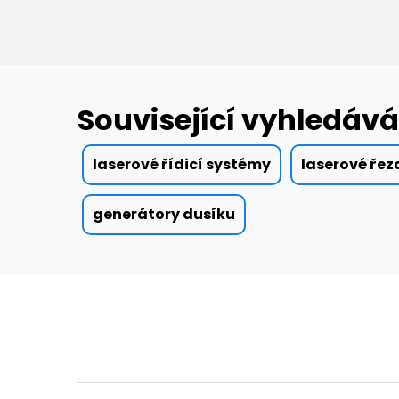
Související vyhledává
laserové řídicí systémy
laserové řez
generátory dusíku