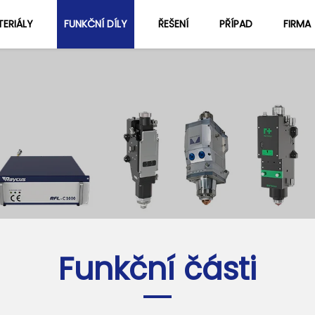
ERIÁLY
FUNKČNÍ DÍLY
ŘEŠENÍ
PŘÍPAD
FIRMA
Informace O Nás
Blog
Funkční části