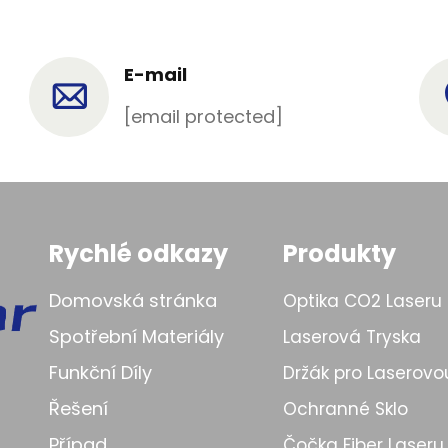
E-mail
[email protected]
Rychlé odkazy
Produkty
Domovská stránka
Optika CO2 Laseru
Spotřební Materiály
Laserová Tryska
Funkční Díly
Držák pro Laserovo
Řešení
Ochranné Sklo
Případ
Čočka Fiber Laseru