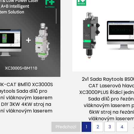
2v1 Sada Raytools BS
3K-CAT BM110 XC3000S
CAT Laserová hlav
ytools Sada dílů pro
XC3000PLUS Řídicí jed
ání vláknovým laserem
Sada dílů pro řezán
 DIY 3KW 4KW stroj na
vláknovým laserem 
ání vláknovým laserem
6kW stroj na řezán
vláknovým lasere
.
Předchozí
1
2
3
4