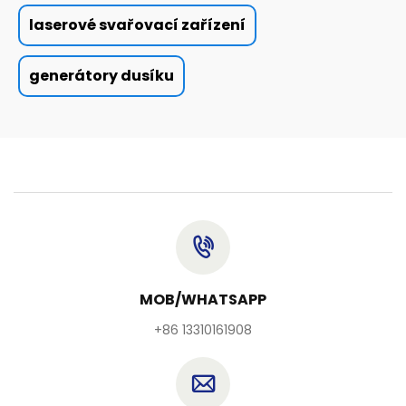
laserové svařovací zařízení
generátory dusíku
MOB/WHATSAPP
+86 13310161908