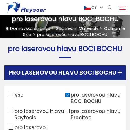
CS
pro laserovou hlavu BOCI BOCHU
Domovská stránka
>
Spotřební Materiály
>
Ochranné
Sklo
>
pro laserovou hlavu BOCI BOCHU
Domovská stránka
pro laserovou hlavu BOCI BOCHU
Spotřební Materiály
Hledat
Funkční Díly
PRO LASEROVOU HLAVU BOCI BOCHU
Řešení
Vše
pro laserovou hlavu
BOCI BOCHU
Případ
pro laserovou hlavu
pro laserovou hlavu
Raytools
Precitec
Firma
pro laserovou