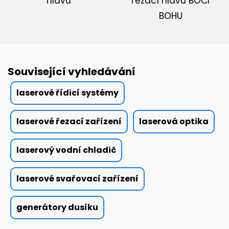
hlavu
řezací hlavu BOCI
BOHU
Související vyhledávání
laserové řídicí systémy
laserové řezací zařízení
laserová optika
laserový vodní chladič
laserové svařovací zařízení
generátory dusíku