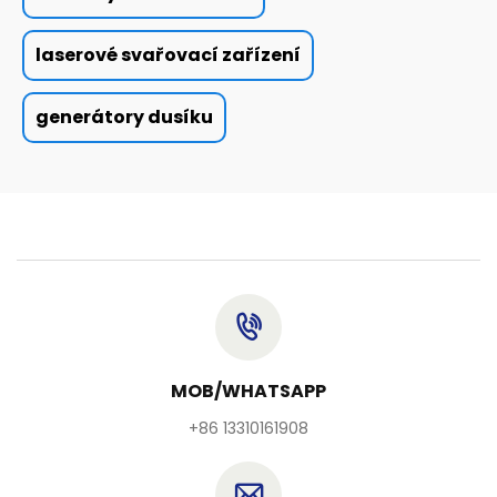
laserové svařovací zařízení
generátory dusíku
MOB/WHATSAPP
+86 13310161908