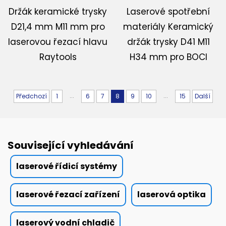
Držák keramické trysky
Laserové spotřební
D21,4 mm M11 mm pro
materiály Keramický
laserovou řezací hlavu
držák trysky D41 M11
Raytools
H34 mm pro BOCI
...
...
Předchozí
1
6
7
8
9
10
15
Další
Související vyhledávání
laserové řídicí systémy
laserové řezací zařízení
laserová optika
laserový vodní chladič