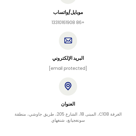
موبايل/واتساب
+86 13310161908
البريد الإلكتروني
[email protected]
العنوان
الغرفة C108، المبنى 18، الشارع 205، طريق جاوشي، منطقة
سونغجيانغ، شنغهاي