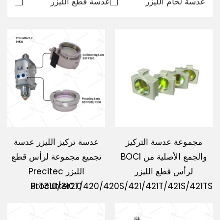
عدسة لحام الليزر
عدسة قطع الليزر
تحميل
اتصل بنا
مجموعة عدسة التركيز
عدسة تركيز الليزر عدسة
والجمع الأصلية من BOCI
تجميع مجموعة لرأس قطع
لرأس قطع الليزر
الليزر Precitec
BLT310/310T/420/420S/421/421T/421S/421TS
Procutter2.0