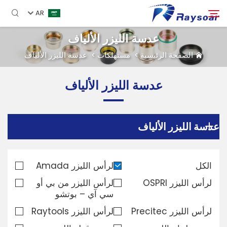
AR
عدسة الليزر الألياف
الصفحة الرئيسية
>
مستهلكات
>
عدسة الليزر الألياف
الصفحة الرئيسية
عدسة الليزر الألياف
مستهلكات
بحث
الأجزاء الوظيفية
عدسة الليزر الألياف
حل
الكل
لرأس الليزر Amada
لرأس الليزر OSPRI
لرأس الليزر من بي أو
دراسة حالة
سي آي – بوتشو
لرأس الليزر Precitec
لرأس الليزر Raytools
الشركة