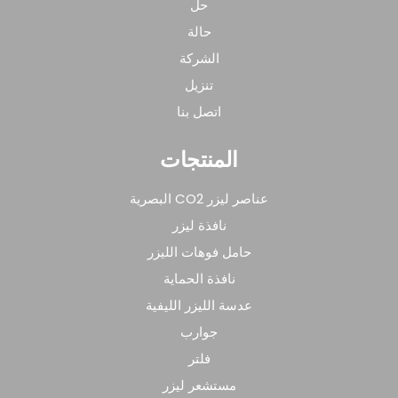
حل
حالة
الشركة
تنزيل
اتصل بنا
المنتجات
عناصر ليزر CO2 البصرية
نافذة ليزر
حامل فوهات الليزر
نافذة الحماية
عدسة الليزر الليفية
جوارب
فلتر
مستشعر ليزر