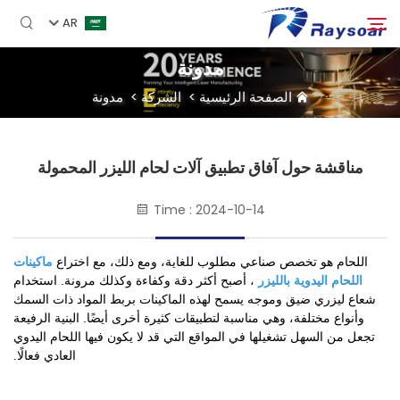
AR
مدونة
الصفحة الرئيسية
>
الشركة
>
مدونة
الصفحة الرئيسية
مستهلكات
مناقشة حول آفاق تطبيق آلات لحام الليزر المحمولة
بحث
Time : 2024-10-14
الأجزاء الوظيفية
اللحام هو تخصص صناعي مطلوب للغاية، ومع ذلك، مع اختراع
ماكينات
حل
اللحام اليدوية بالليزر
، أصبح أكثر دقة وكفاءة وكذلك مرونة. استخدام
شعاع ليزري ضيق وموجه يسمح لهذه الماكينات بربط المواد ذات السمك
وأنواع مختلفة، وهي مناسبة لتطبيقات كثيرة أخرى أيضًا. البنية الرفيعة
حالة
تجعل من السهل تشغيلها في المواقع التي قد لا يكون فيها اللحام اليدوي
العادي فعالًا.
الشركة