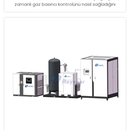
zamanlı gaz basıncı kontrolünü nasıl sağladığını
öğrenin—patlamaları, dross'u ve köşe yanmalarını
ortadan kaldırır. Raysoar’ın FRP/FRI/FRV çözümlerini
inceleyin.