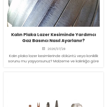
İndir
Bize Ulaşın
Kalın Plaka Lazer Kesiminde Yardımcı
Gaz Basıncı Nasıl Ayarlanır?
2026/07/28
Kalın plaka lazer kesimlerinde döküntü veya koniklik
sorunu mu yaşıyorsunuz? Malzeme ve kalınlığa göre
en uygun destek gazı basıncı ayarlarını keşfedin—ve
sahada gaz üretiminin tutarlılığı nasıl sağlandığını
öğrenin. Tam kılavuzu indirin.