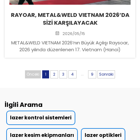
RAYOAR, METAL&WELD VIETNAM 2026’DA
SİZİ KARŞILAYACAK
2026/05/15
METAL&WELD VIETNAM 2026’nın Büyük Açılışı Raysoar,
2026 yılında düzenlenen 17. Vietnam (Hanoi)
Uluslararası Kaynak ve Kesim Teknolojileri Fuarı’na
katıldı. 14-16 Mayıs 2026 tarihleri arasında
gerçekleşen 17. Vietnam (Hanoi) Uluslararası Kaynak
...
Önceki
1
2
3
4
9
Sonraki
ve Kesim Teknolojileri ...
İlgili Arama
lazer kontrol sistemleri
lazer kesim ekipmanları
lazer optikleri