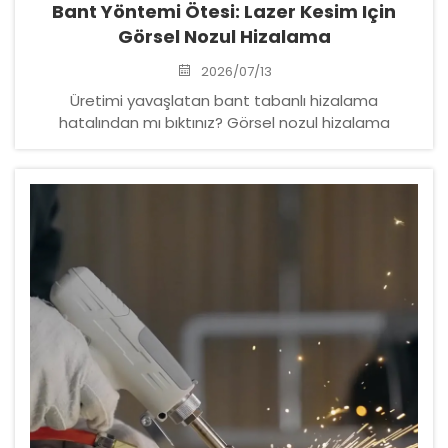
Bant Yöntemi Ötesi: Lazer Kesim Için
Görsel Nozul Hizalama
2026/07/13
Üretimi yavaşlatan bant tabanlı hizalama
hatalından mı bıktınız? Görsel nozul hizalama
araçlarının 0,02 mm hassasiyetiyle nasıl üretim
süresini 6 dakikadan 30 saniyeye indirebileceğini
keşfedin. Gerçek dünyadaki getiri oranını (ROI) şimdi
görün.