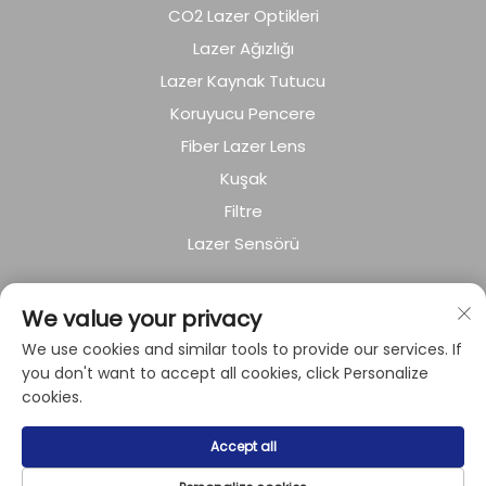
CO2 Lazer Optikleri
Lazer Ağızlığı
Lazer Kaynak Tutucu
Koruyucu Pencere
Fiber Lazer Lens
Kuşak
Filtre
Lazer Sensörü
ŞİRKET HAKKINDA
We value your privacy
We use cookies and similar tools to provide our services. If
Gizlilik politikası
you don't want to accept all cookies, click Personalize
cookies.
Telif hakkı © 2024 Shanghai Raysoar Electromechanical
Accept all
Equipment Co., Ltd. tarafından sahiplenilmiştir.