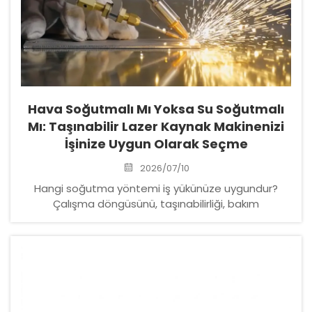
Hava Soğutmalı Mı Yoksa Su Soğutmalı
Mı: Taşınabilir Lazer Kaynak Makinenizi
İşinize Uygun Olarak Seçme
2026/07/10
Hangi soğutma yöntemi iş yükünüze uygundur?
Çalışma döngüsünü, taşınabilirliği, bakım
gereksinimlerini ve malzeme kalınlığı sınırlarını
karşılaştırın—ısıl kapanmaları önleyin. Uzman
eşleştirme rehberliği alın.