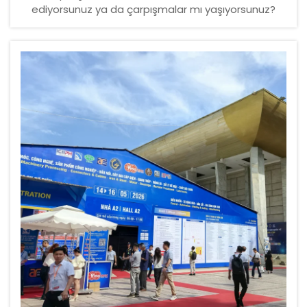
ediyorsunuz ya da çarpışmalar mı yaşıyorsunuz?
Doğru 3B lazer kesim başlığını seçmek için dikkat
etmeniz gereken 4 kritik faktörü keşfedin: güç
uyumu, kavis uyumluluğu, uyumluluk ve toplam sahip
olma maliyeti (TCO). Şimdi uzman rehberliğini alın.