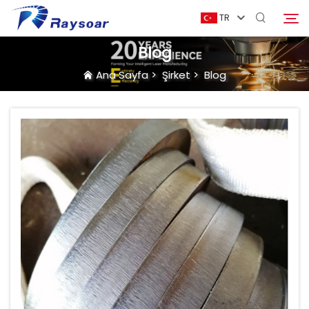
TR
Blog
Ana Sayfa
>
Şirket
>
Blog
Ana Sayfa
Tüketim Malzemesi
Ara
Fonksiyonel Parçalar
Çözüm
Dava
Şirket