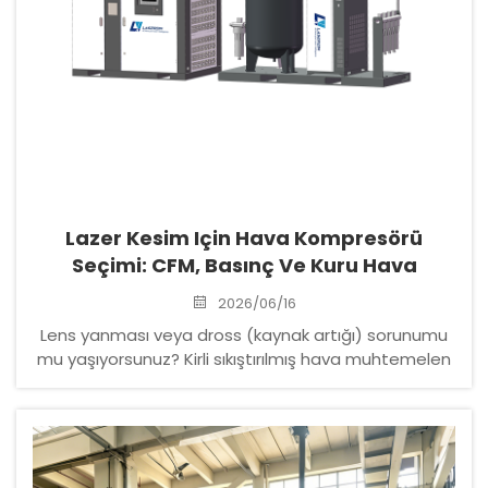
Lazer Kesim Için Hava Kompresörü
Seçimi: CFM, Basınç Ve Kuru Hava
2026/06/16
Lens yanması veya dross (kaynak artığı) sorunumu
mu yaşıyorsunuz? Kirli sıkıştırılmış hava muhtemelen
gizli suçlu. CFM, ±0,5 bar basınç kararlılığı ve ≤3°C çiğ
noktası değerlerinin hassas lazer kesimi sağlamak
için nasıl çalıştığını öğrenin — sisteminizi doğru kurun.