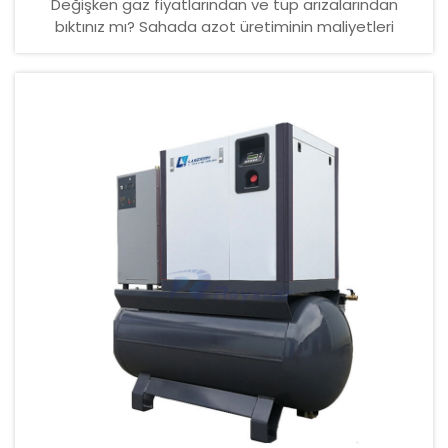
Değişken gaz fiyatlarından ve tüp arızalarından
bıktınız mı? Sahada azot üretiminin maliyetleri
sabitlemesini, %99,99 saflıkta azot sağlamasını ve
lazer kesim yatırım getirisini (ROI) artırmasını
keşfedin—geri ödeme süreniz yalnızca aylar içinde
gerçekleşir.