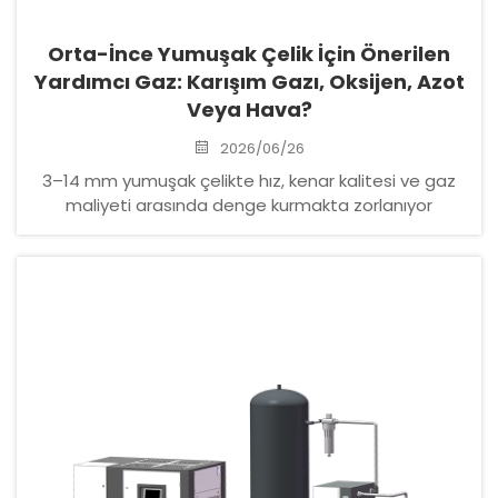
Orta-İnce Yumuşak Çelik İçin Önerilen
Yardımcı Gaz: Karışım Gazı, Oksijen, Azot
Veya Hava?
2026/06/26
3–14 mm yumuşak çelikte hız, kenar kalitesi ve gaz
maliyeti arasında denge kurmakta zorlanıyor
musunuz? Yüksek %N₂ + %4–6 O₂ karışımının saf
azota kıyasla kesim hızını %285 artırmasının, kaynak
için hazır kenarlar sağlamasının ve gaz maliyetini
%60 azaltmasının nedenini keşfedin. Raysoar’ın
kanıtlanmış oranlarını edinin.