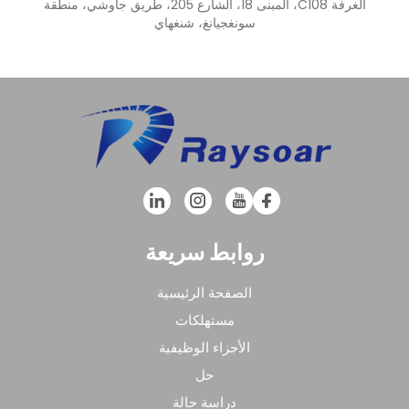
الغرفة C108، المبنى 18، الشارع 205، طريق جاوشي، منطقة
سونغجيانغ، شنغهاي
روابط سريعة
الصفحة الرئيسية
مستهلكات
الأجزاء الوظيفية
حل
دراسة حالة