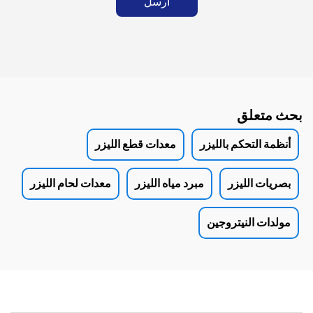
أرسل
بحث متعلق
أنظمة التحكم بالليزر
معدات قطع الليزر
بصريات الليزر
مبرد مياه الليزر
معدات لحام الليزر
مولدات النيتروجين