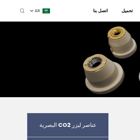
تحميل
اتصل بنا
AR
عناصر ليزر CO2 البصرية