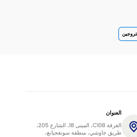
تروجين
العنوان
الغرفة C108، المبنى 18، الشارع 205،
طريق جاوشي، منطقة سونغجيانغ،