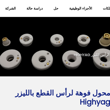
كات
الأجزاء الوظيفية
حل
دراسة حالة
الشركة
من نحن
المدونة
لرأس الليزر HIGHYAG
حول فوهة لرأس القطع بالليزر
Highya