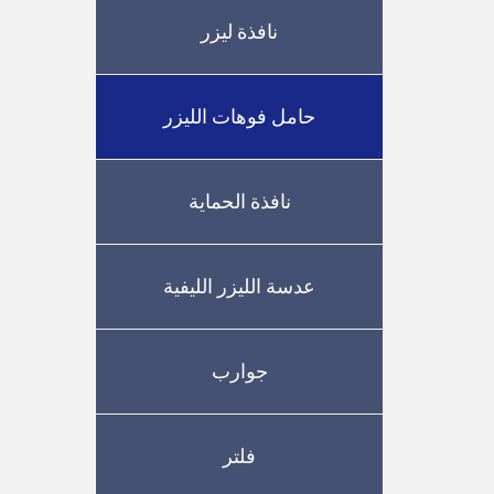
نافذة ليزر
حامل فوهات الليزر
نافذة الحماية
عدسة الليزر الليفية
جوارب
فلتر