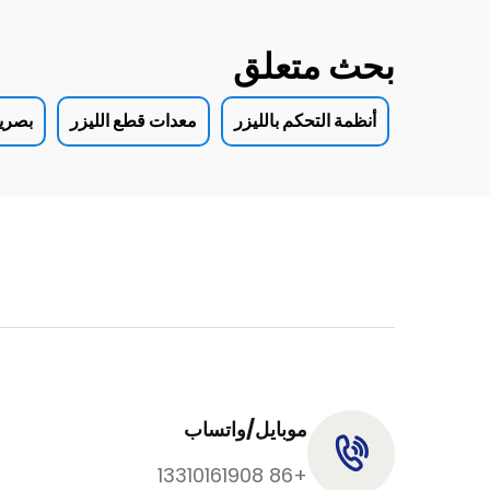
بحث متعلق
أنظمة التحكم بالليزر
معدات قطع الليزر
بصريا
موبايل/واتساب
+86 13310161908