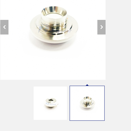
ا
ا
ا
ر