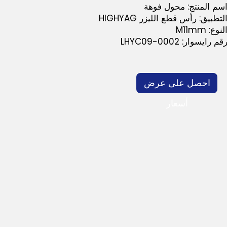
سم المنتج: محول فوهة
لتطبيق: رأس قطع الليزر HIGHYAG
لنوع: M11mm
قم رايسوار: LHYC09-0002
احصل على عرض
أسعار