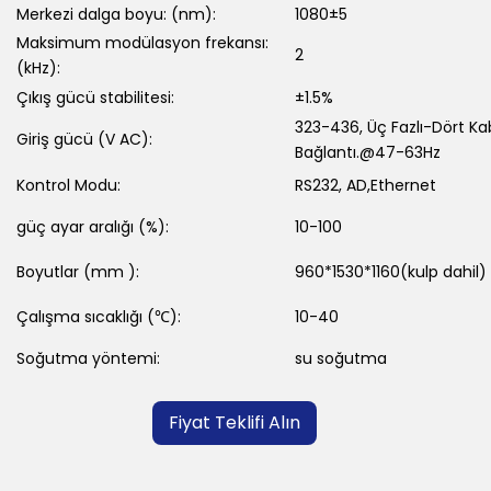
Merkezi dalga boyu: (nm):
1080±5
Maksimum modülasyon frekansı:
2
(kHz):
Çıkış gücü stabilitesi:
±1.5%
323-436, Üç Fazlı-Dört Ka
Giriş gücü (V AC):
Bağlantı.@47-63Hz
Kontrol Modu:
RS232, AD,Ethernet
güç ayar aralığı (%):
10-100
Boyutlar (mm ):
960*1530*1160(kulp dahil)
Çalışma sıcaklığı (℃):
10-40
Soğutma yöntemi:
su soğutma
Fiyat Teklifi Alın