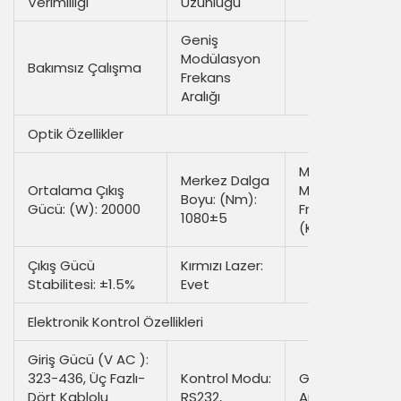
Verimliliği
Uzunluğu
Geniş
Modülasyon
Bakımsız Çalışma
Frekans
Aralığı
Optik Özellikler
Maksimum
Merkez Dalga
Ortalama Çıkış
Modülasyon
Boyu: (nm):
Gücü: (W): 20000
Frekansı:
1080±5
(kHz): 2
Çıkış Gücü
Kırmızı Lazer:
Stabilitesi: ±1.5%
Evet
Elektronik Kontrol Özellikleri
Giriş Gücü (V AC ):
323-436, Üç Fazlı-
Kontrol Modu:
Güç Ayar
Dört Kablolu
RS232,
Aralığı (%):