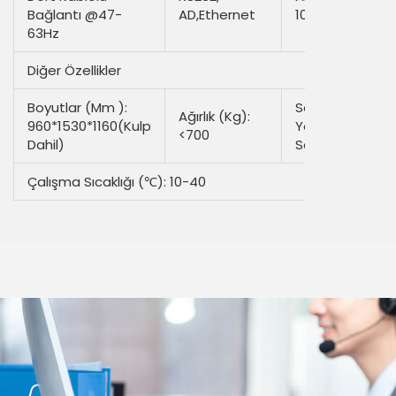
Bağlantı @47-
AD,Ethernet
10-100
63Hz
Diğer Özellikler
Boyutlar (mm ):
Soğutma
Ağırlık (kg):
960*1530*1160(kulp
Yöntemi: Su
<700
Dahil)
Soğutma
Çalışma Sıcaklığı (℃): 10-40