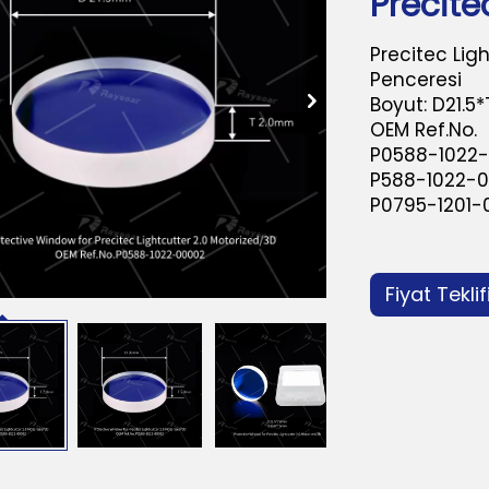
Precite
Precitec Ligh
Penceresi
Boyut: D21.
OEM Ref.No.
P0588-1022
P588-1022-0
P0795-1201-
Fiyat Teklif