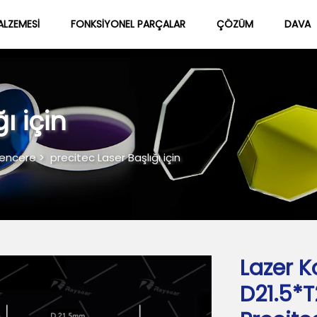
ALZEMESI
FONKSIYONEL PARÇALAR
ÇÖZÜM
DAVA
Hakkımızda
Blog
ı için
Pencere
>
precitec Laser Başlığı için
Lazer 
D21.5*