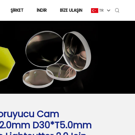
ŞIRKET
İNDIR
BIZE ULAŞIN
TR
Koruyucu Cam
T2.0mm D30*T5.0mm