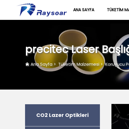
ANA SAYFA
TÜKETIM M
precitec Laser Başlığ
Ana Sayfa
>
Tüketim Malzemesi
>
Koruyucu 
CO2 Lazer Optikleri