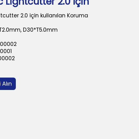
c Lightcutter 2.0 Için
tcutter 2.0 için kullanılan Koruma
5*T2.0mm, D30*T5.0mm
-00002
0001
00002
i Alın