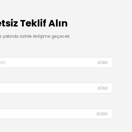
tsiz Teklif Alın
 yakında sizinle iletişime geçecek.
0/100
0/100
0/200