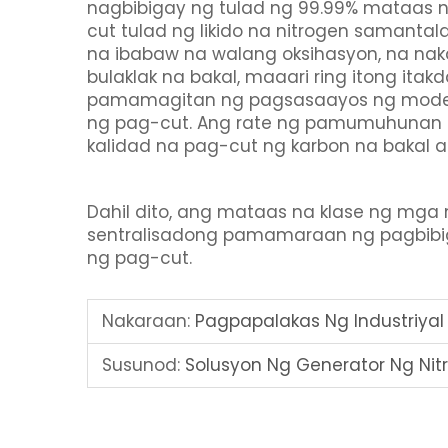
nagbibigay ng tulad ng 99.99% mataas n
cut tulad ng likido na nitrogen samant
na ibabaw na walang oksihasyon, na na
bulaklak na bakal, maaari ring itong it
pamamagitan ng pagsasaayos ng mode n
ng pag-cut. Ang rate ng pamumuhunan at
kalidad na pag-cut ng karbon na bakal a
Dahil dito, ang mataas na klase ng mga
sentralisadong pamamaraan ng pagbibig
ng pag-cut.
Nakaraan:
Pagpapalakas Ng Industriya
Susunod:
Solusyon Ng Generator Ng Nitr