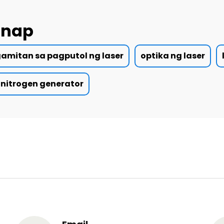
anap
amitan sa pagputol ng laser
optika ng laser
nitrogen generator