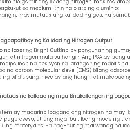
luminio gamit ang likidong nitrogen, mas malambot
agkukut sa medium-thin na plato ng aluminio;
 hangin, mas mataas ang kalidad ng gas, na buma
Nagpapatibay ng Kalidad ng Nitrogen Output
o ng laser ng Bright Cutting ay pangunahing guma
gen at nitrogen mula sa hangin. Ang PSA ay isang
maipaliban na posisyon sa larangan ng mabilis na 
d na carbon molecular sieve (CMS) bilang adsorb
a ng silid upang ihiwalay ang hangin at makabuo n
 mataas na kalidad ng mga kinakailangan ng pagpu
System ay maaaring ipagana ang nitrogen na may ib
 sa pagproseso, at ang mga iba't ibang mode ng t
uri ng materyales. Sa pag-cut ng maliwanag na iba