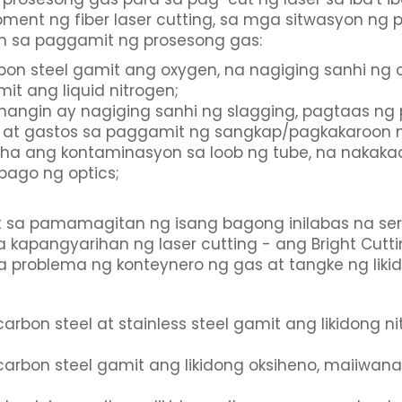
ment ng fiber laser cutting, sa mga sitwasyon n
 sa paggamit ng prosesong gas:
n steel gamit ang oxygen, na nagiging sanhi ng ox
it ang liquid nitrogen;
 hangin ay nagiging sanhi ng slagging, pagtaas
 at gastos sa paggamit ng sangkap/pagkakaroon n
ha ang kontaminasyon sa loob ng tube, na nakakaa
bago ng optics;
t sa pamamagitan ng isang bagong inilabas na ser
 kapangyarihan ng laser cutting - ang Bright Cut
problema ng konteynero ng gas at tangke ng likido
arbon steel at stainless steel gamit ang likidon
carbon steel gamit ang likidong oksiheno, maiiwa