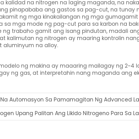
a kalidad na nitrogen na laging maganda, na nak
alang pinapababa ang gastos sa pag-cut, na tuna
kakamit ng mga kinakailangan ng mga gumagamit 
akda sa mga mode ng pag-cut para sa karbon na bak
g trabaho gamit ang isang pindutan, madali an
 kalimutan ng nitrogen ay maaring kontrolin nan
t aluminyum na alloy.
 modelo ng makina ay maaaring mailagay ng 2~4 la
ay ng gas, at interpretahin nang maganda ang e
l Na Automasyon Sa Pamamagitan Ng Advanced Las
ogen Upang Palitan Ang Likido Nitrogeno Para Sa La