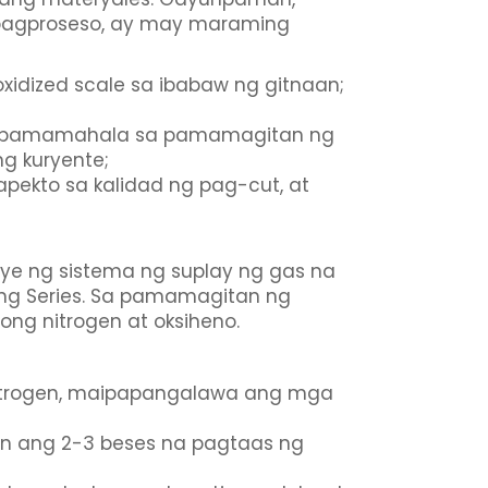
g pagproseso, ay may maraming
idized scale sa ibabaw ng gitnaan;
 ng pamamahala sa pamamagitan ng
g kuryente;
pekto sa kalidad ng pag-cut, at
ye ng sistema ng suplay ng gas na
ting Series. Sa pamamagitan ng
ng nitrogen at oksiheno.
g nitrogen, maipapangalawa ang mga
nan ang 2-3 beses na pagtaas ng