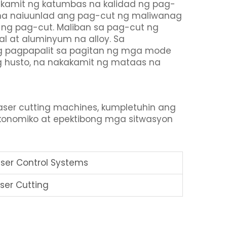
akamit ng katumbas na kalidad ng pag-
y na naiuunlad ang pag-cut ng maliwanag
ng pag-cut. Maliban sa pag-cut ng
al at aluminyum na alloy. Sa
g pagpapalit sa pagitan ng mga mode
g husto, na nakakamit ng mataas na
ser cutting machines, kumpletuhin ang
konomiko at epektibong mga sitwasyon
er Control Systems
ser Cutting