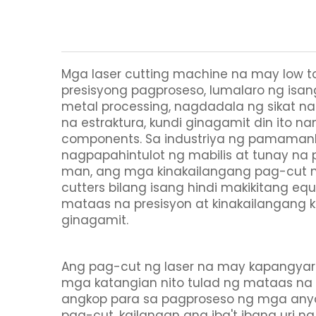
Mga laser cutting machine na may low t
presisyong pagproseso, lumalaro ng isang
metal processing, nagdadala ng sikat 
na estraktura, kundi ginagamit din ito na
components. Sa industriya ng pamamanh
nagpapahintulot ng mabilis at tunay na
man, ang mga kinakailangang pag-cut n
cutters bilang isang hindi makikitang eq
mataas na presisyon at kinakailangang k
ginagamit.
Ang pag-cut ng laser na may kapangyari
mga katangian nito tulad ng mataas na
angkop para sa pagproseso ng mga anyo
pag-cut, kailangan ang iba't ibang uri 