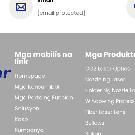
Email
[email protected]
Mga mabilis na
Mga Produkt
link
CO2 Laser Optics
Homepage
Nozzle ng Laser
Mga Konsumibol
Holder Ng Nozzle L
Mga Parte ng Funcion
Window ng Protek
Solusyon
Fiber Laser Lens
Kaso
Bellows
Kumpanya
Salain