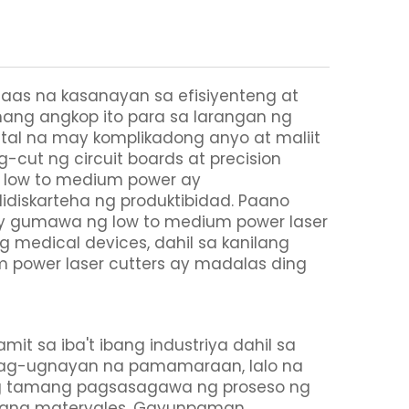
aas na kasanayan sa efisiyenteng at
amang angkop ito para sa larangan ng
al na may komplikadong anyo at maliit
g-cut ng circuit boards at precision
 low to medium power ay
diskarteha ng produktibidad. Paano
ay gumawa ng low to medium power laser
g medical devices, dahil sa kanilang
m power laser cutters ay madalas ding
 sa iba't ibang industriya dahil sa
ipag-ugnayan na pamamaraan, lalo na
ang tamang pagsasagawa ng proseso ng
 ibang materyales. Gayunpaman,