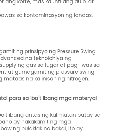
 ang korte, mas kaunti ang dulo, at
bawas sa kontaminasyon ng landas.
gamit ng prinsipyo ng Pressure Swing
 advanced na teknolohiya ng
supply ng gas sa lugar at pag-iwas sa
ent at gumagamit ng pressure swing
g mataas na kalinisan ng nitrogen.
tol para sa iba't ibang mga materyal
a't ibang antas ng kalimutan batay sa
rabaho ay nakakamit ng mga
baw ng bulaklak na bakal, ito ay