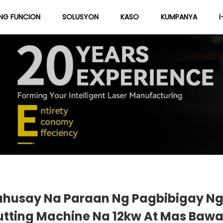
NG FUNCION
SOLUSYON
KASO
KUMPANYA
Tungkol Sa Amin
Blog
husay Na Paraan Ng Pagbibigay Ng 
utting Machine Na 12kw At Mas Bawa