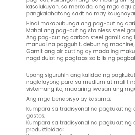
kasalukuyan, sa merkado, ang mga equip
pangkalahatang sakit na may kaugnayan
Hindi makabubunga ang pag-cut ng carbo
Mahal ang pag-cut ng stainless steel gam
Ang pag-cut ng carbon steel gamit ang
manual na pagguhit, deburring machine,
Gamit ang air cutting ay madaling maku
nagdidulot ng pagtaas sa bilis ng pagba
Upang siguruhin ang kalidad ng pagkuku
naglalayong para sa medium at maliit na
sistemang ito, maaaring iwasan ang mga 
Ang mga benepisyo ay kasama:
Kumpara sa tradisyonal na pagkukut ng c
gastos;
Kumpara sa tradisyonal na pagkukut ng 
produktibidad;