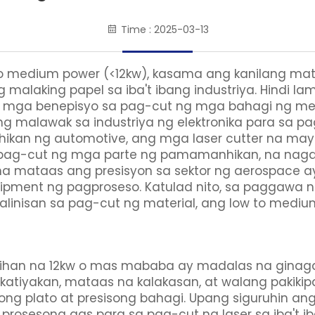
Time : 2025-03-13
o medium power (<12kw), kasama ang kanilang mat
 malaking papel sa iba't ibang industriya. Hindi l
na mga benepisyo sa pag-cut ng mga bahagi ng met
ng malawak sa industriya ng elektronika para sa pa
ikan ng automotive, ang mga laser cutter na may
 pag-cut ng mga parte ng pamamanhikan, na nagdi
a mataas ang presisyon sa sektor ng aerospace 
uipment ng pagproseso. Katulad nito, sa paggawa n
alinisan sa pag-cut ng material, ang low to mediu
han na 12kw o mas mababa ay madalas na ginagamit
 katiyakan, mataas na kalakasan, at walang pakik
ng plato at presisong bahagi. Upang siguruhin 
ng prosesong gas para sa pag-cut ng laser sa iba't