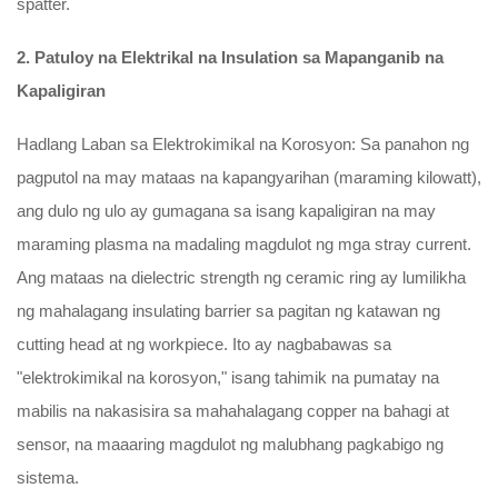
spatter.
2. Patuloy na Elektrikal na Insulation sa Mapanganib na
Kapaligiran
Hadlang Laban sa Elektrokimikal na Korosyon: Sa panahon ng
pagputol na may mataas na kapangyarihan (maraming kilowatt),
ang dulo ng ulo ay gumagana sa isang kapaligiran na may
maraming plasma na madaling magdulot ng mga stray current.
Ang mataas na dielectric strength ng ceramic ring ay lumilikha
ng mahalagang insulating barrier sa pagitan ng katawan ng
cutting head at ng workpiece. Ito ay nagbabawas sa
"elektrokimikal na korosyon," isang tahimik na pumatay na
mabilis na nakasisira sa mahahalagang copper na bahagi at
sensor, na maaaring magdulot ng malubhang pagkabigo ng
sistema.