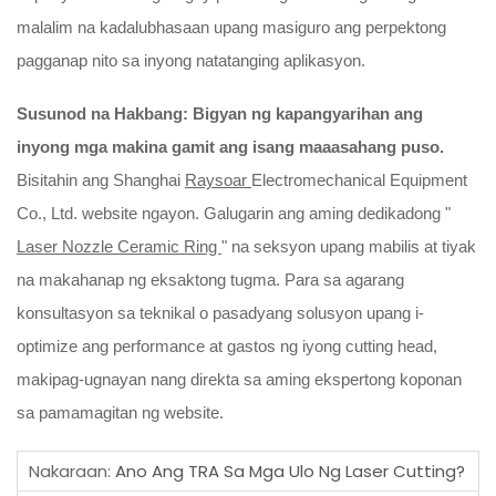
malalim na kadalubhasaan upang masiguro ang perpektong
pagganap nito sa inyong natatanging aplikasyon.
Susunod na Hakbang: Bigyan ng kapangyarihan ang
inyong mga makina gamit ang isang maaasahang puso.
Bisitahin ang Shanghai
Raysoar
Electromechanical Equipment
Co., Ltd. website ngayon. Galugarin ang aming dedikadong "
Laser Nozzle Ceramic Ring
" na seksyon upang mabilis at tiyak
na makahanap ng eksaktong tugma. Para sa agarang
konsultasyon sa teknikal o pasadyang solusyon upang i-
optimize ang performance at gastos ng iyong cutting head,
makipag-ugnayan nang direkta sa aming ekspertong koponan
sa pamamagitan ng website.
Nakaraan:
Ano Ang TRA Sa Mga Ulo Ng Laser Cutting?