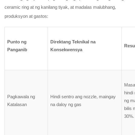
ceramic ring at ng kanilang tiyak, at madalas malubhang,
produksyon at gastos:
Punto ng
Direktang Teknikal na
Resu
Panganib
Konsekwensya
Masam
hindi
Pagkawala ng
Hindi sentro ang nozzle, maingay
ng ma
Katalasan
na daloy ng gas
bilis
30%.