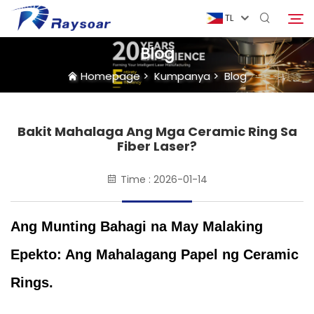
TL
Blog
Homepage
>
Kumpanya
>
Blog
Homepage
Mga Konsumibol
Bakit Mahalaga Ang Mga Ceramic Ring Sa
Hanapin
Fiber Laser?
Mga Parte ng Funcion
Time : 2026-01-14
Solusyon
Ang Munting Bahagi na May Malaking
Epekto: Ang Mahalagang Papel ng Ceramic
Kaso
Rings.
Kumpanya