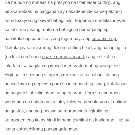
Sa mundo ng mataas na presyon na fiber laser cutting, ang
I-download
pinakamataas na pagganap ay nakadepende sa perpektong
koordinasyon ng bawat bahagi nito. Bagaman madalas iniiwan
Makipag-ugnayan sa Amin
sa tabi, may isang maliit na bahagi na gumaganap ng
napakalaking papel sa iyong tagumpay: ang
ceramic ring
.
Nakalagay sa mismong dulo ng cutting head, ang bahaging ito
(na kilala rin bilang
nozzle ceramic insert
) ang kritikal na
interface sa pagitan ng iyong laser system at ng workpiece.
Higit pa ito sa isang simpleng mekanikal na bahagi; ito ang
unang linya ng depensa para sa integridad ng sinag, katatagan
ng pagputol, at kaligtasan sa operasyon. Para sa anumang
workshop na nakatuon sa tuluy-tuloy na produksyon at optimal
na gastos, ang pag-unawa sa maraming tungkulin ng
komponenteng ito ay hindi lamang teknikal na kaalaman—ito ay
isang estratehikong pangangailangan.