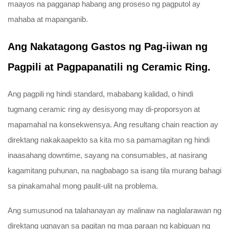
maayos na pagganap habang ang proseso ng pagputol ay
mahaba at mapanganib.
Ang Nakatagong Gastos ng Pag-iiwan ng
Pagpili at Pagpapanatili ng Ceramic Ring.
Ang pagpili ng hindi standard, mababang kalidad, o hindi
tugmang ceramic ring ay desisyong may di-proporsyon at
mapamahal na konsekwensya. Ang resultang chain reaction ay
direktang nakakaapekto sa kita mo sa pamamagitan ng hindi
inaasahang downtime, sayang na consumables, at nasirang
kagamitang puhunan, na nagbabago sa isang tila murang bahagi
sa pinakamahal mong paulit-ulit na problema.
Ang sumusunod na talahanayan ay malinaw na naglalarawan ng
direktang ugnayan sa pagitan ng mga paraan ng kabiguan ng