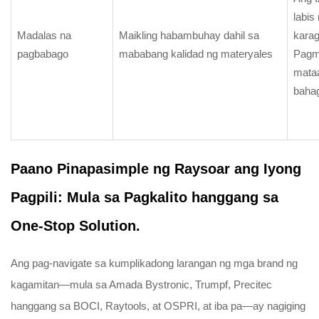
labis
Madalas na
Maikling habambuhay dahil sa
kara
pagbabago
mababang kalidad ng materyales
Pagm
mata
bahag
Paano Pinapasimple ng Raysoar ang Iyong
Pagpili: Mula sa Pagkalito hanggang sa
One-Stop Solution.
Ang pag-navigate sa kumplikadong larangan ng mga brand ng
kagamitan—mula sa Amada Bystronic, Trumpf, Precitec
hanggang sa BOCI, Raytools, at OSPRI, at iba pa—ay nagiging