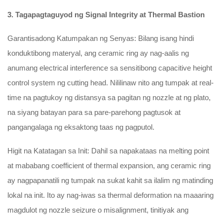
3. Tagapagtaguyod ng Signal Integrity at Thermal Bastion
Garantisadong Katumpakan ng Senyas: Bilang isang hindi
konduktibong materyal, ang ceramic ring ay nag-aalis ng
anumang electrical interference sa sensitibong capacitive height
control system ng cutting head. Nililinaw nito ang tumpak at real-
time na pagtukoy ng distansya sa pagitan ng nozzle at ng plato,
na siyang batayan para sa pare-parehong pagtusok at
pangangalaga ng eksaktong taas ng pagputol.
Higit na Katatagan sa Init: Dahil sa napakataas na melting point
at mababang coefficient of thermal expansion, ang ceramic ring
ay nagpapanatili ng tumpak na sukat kahit sa ilalim ng matinding
lokal na init. Ito ay nag-iwas sa thermal deformation na maaaring
magdulot ng nozzle seizure o misalignment, tinitiyak ang