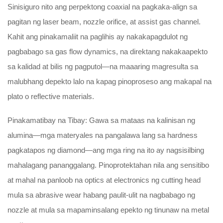
Sinisiguro nito ang perpektong coaxial na pagkaka-align sa
pagitan ng laser beam, nozzle orifice, at assist gas channel.
Kahit ang pinakamaliit na paglihis ay nakakapagdulot ng
pagbabago sa gas flow dynamics, na direktang nakakaapekto
sa kalidad at bilis ng pagputol—na maaaring magresulta sa
malubhang depekto lalo na kapag pinoproseso ang makapal na
plato o reflective materials.
Pinakamatibay na Tibay: Gawa sa mataas na kalinisan ng
alumina—mga materyales na pangalawa lang sa hardness
pagkatapos ng diamond—ang mga ring na ito ay nagsisilbing
mahalagang pananggalang. Pinoprotektahan nila ang sensitibo
at mahal na panloob na optics at electronics ng cutting head
mula sa abrasive wear habang paulit-ulit na nagbabago ng
nozzle at mula sa mapaminsalang epekto ng tinunaw na metal