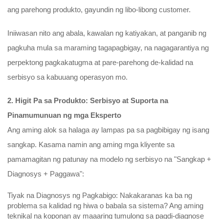
ang parehong produkto, gayundin ng libo-libong customer.
Iniiwasan nito ang abala, kawalan ng katiyakan, at panganib ng
pagkuha mula sa maraming tagapagbigay, na nagagarantiya ng
perpektong pagkakatugma at pare-parehong de-kalidad na
serbisyo sa kabuuang operasyon mo.
2. Higit Pa sa Produkto: Serbisyo at Suporta na
Pinamumunuan ng mga Eksperto
Ang aming alok sa halaga ay lampas pa sa pagbibigay ng isang
sangkap. Kasama namin ang aming mga kliyente sa
pamamagitan ng patunay na modelo ng serbisyo na "Sangkap +
Diagnosys + Paggawa":
Tiyak na Diagnosys ng Pagkabigo: Nakakaranas ka ba ng
problema sa kalidad ng hiwa o babala sa sistema? Ang aming
teknikal na koponan ay maaaring tumulong sa pagdi-diagnose