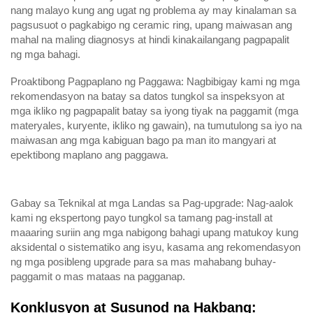
nang malayo kung ang ugat ng problema ay may kinalaman sa
pagsusuot o pagkabigo ng ceramic ring, upang maiwasan ang
mahal na maling diagnosys at hindi kinakailangang pagpapalit
ng mga bahagi.
Proaktibong Pagpaplano ng Paggawa: Nagbibigay kami ng mga
rekomendasyon na batay sa datos tungkol sa inspeksyon at
mga ikliko ng pagpapalit batay sa iyong tiyak na paggamit (mga
materyales, kuryente, ikliko ng gawain), na tumutulong sa iyo na
maiwasan ang mga kabiguan bago pa man ito mangyari at
epektibong maplano ang paggawa.
Gabay sa Teknikal at mga Landas sa Pag-upgrade: Nag-aalok
kami ng ekspertong payo tungkol sa tamang pag-install at
maaaring suriin ang mga nabigong bahagi upang matukoy kung
aksidental o sistematiko ang isyu, kasama ang rekomendasyon
ng mga posibleng upgrade para sa mas mahabang buhay-
paggamit o mas mataas na pagganap.
Konklusyon at Susunod na Hakbang: