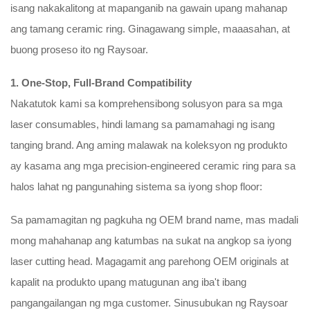
isang nakakalitong at mapanganib na gawain upang mahanap
ang tamang ceramic ring. Ginagawang simple, maaasahan, at
buong proseso ito ng Raysoar.
1. One-Stop, Full-Brand Compatibility
Nakatutok kami sa komprehensibong solusyon para sa mga
laser consumables, hindi lamang sa pamamahagi ng isang
tanging brand. Ang aming malawak na koleksyon ng produkto
ay kasama ang mga precision-engineered ceramic ring para sa
halos lahat ng pangunahing sistema sa iyong shop floor:
Sa pamamagitan ng pagkuha ng OEM brand name, mas madali
mong mahahanap ang katumbas na sukat na angkop sa iyong
laser cutting head. Magagamit ang parehong OEM originals at
kapalit na produkto upang matugunan ang iba't ibang
pangangailangan ng mga customer. Sinusubukan ng Raysoar