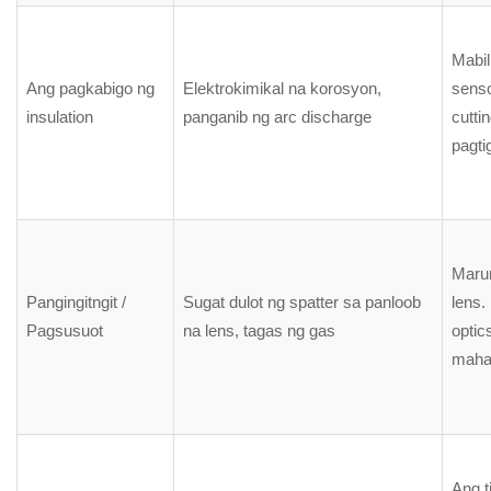
Mabil
Ang pagkabigo ng
Elektrokimikal na korosyon,
senso
insulation
panganib ng arc discharge
cutti
pagti
Marum
Pangingitngit /
Sugat dulot ng spatter sa panloob
lens.
Pagsusuot
na lens, tagas ng gas
optic
mahab
Ang t