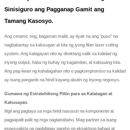
Sinisiguro ang Pagganap Gamit ang
Tamang Kasosyo.
Ang ceramic ring, bagaman maliit, ay tiyak na ang "puso" na
nagbabantay sa kalusugan at kita ng iyong fiber laser cutting
system. Ang kalagayan nito ay direktang salik sa kalidad ng
inyong output, haba ng buhay ng kagamitan, at kabuuang kita.
Ang pag-iiwan ng kahalagahan nito o pagkompromiso sa kalidad
ay isang panganib na hindi kayang abutin ng inyong negosyo.
Gumawa ng Estratehikong Piliin para sa Katatagan at
Kahusayan.
Itigil ang pagtaya sa mga hindi nasusuri na komponente at
pagpapalit-palit ng mga nagtatrabaho. Mag-partner sa isang
espesyalista na nagbibigay pareho ng eksaktong bahagi at