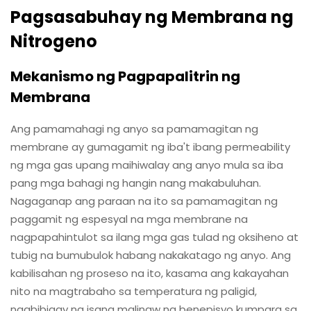
Pagsasabuhay ng Membrana ng
Nitrogeno
Mekanismo ng Pagpapalitrin ng
Membrana
Ang pamamahagi ng anyo sa pamamagitan ng
membrane ay gumagamit ng iba't ibang permeability
ng mga gas upang maihiwalay ang anyo mula sa iba
pang mga bahagi ng hangin nang makabuluhan.
Nagaganap ang paraan na ito sa pamamagitan ng
paggamit ng espesyal na mga membrane na
nagpapahintulot sa ilang mga gas tulad ng oksiheno at
tubig na bumubulok habang nakakatago ng anyo. Ang
kabilisahan ng proseso na ito, kasama ang kakayahan
nito na magtrabaho sa temperatura ng paligid,
nagbibigay ng isang malinaw na benepisyo kumpara sa