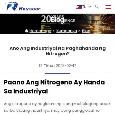
TL
Blog
Homepage
Homepage
>
Kumpanya
>
Blog
Mga Konsumibol
Ano Ang Industriyal Na Paghahanda Ng
Hanapin
Nitrogen?
Mga Parte ng Funcion
Time : 2025-02-17
Solusyon
Paano Ang Nitrogeno Ay Handa
Sa Industriyal
Kaso
Ang nitrogeno ay naglalaro ng isang mahalagang papel
Kumpanya
sa iba't ibang industriya, mayroong pangglobal na