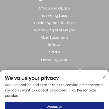
CO2 Laser Optics
Nozzle ng Laser
Holder Ng Nozzle Laser
Window ng Proteksyon
Fiber Laser Lens
Bellows
Salain
Sensor ng Laser
TUNGKOL SA KUMPAÑYA
We value your privacy
Patakaran sa privacy
We use cookies and similar tools to provide our services. If
you don't want to accept all cookies, click Personalize
cookies.
Kopirait © 2024 ni Shanghai Raysoar Electromechanical
Accept all