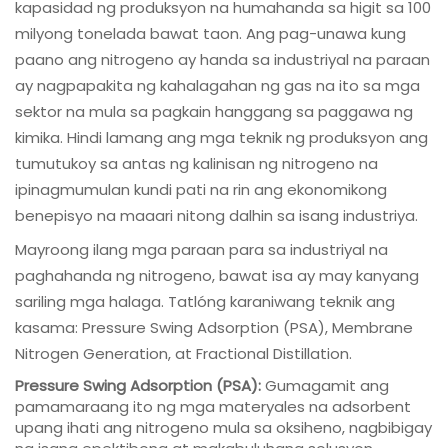
kapasidad ng produksyon na humahanda sa higit sa 100
milyong tonelada bawat taon. Ang pag-unawa kung
I-download
paano ang nitrogeno ay handa sa industriyal na paraan
ay nagpapakita ng kahalagahan ng gas na ito sa mga
Makipag-ugnayan sa Amin
sektor na mula sa pagkain hanggang sa paggawa ng
kimika. Hindi lamang ang mga teknik ng produksyon ang
tumutukoy sa antas ng kalinisan ng nitrogeno na
ipinagmumulan kundi pati na rin ang ekonomikong
benepisyo na maaari nitong dalhin sa isang industriya.
Mayroong ilang mga paraan para sa industriyal na
paghahanda ng nitrogeno, bawat isa ay may kanyang
sariling mga halaga. Tatlóng karaniwang teknik ang
kasama: Pressure Swing Adsorption (PSA), Membrane
Nitrogen Generation, at Fractional Distillation.
Pressure Swing Adsorption (PSA):
Gumagamit ang
pamamaraang ito ng mga materyales na adsorbent
upang ihati ang nitrogeno mula sa oksiheno, nagbibigay