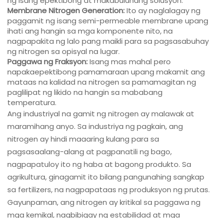
ng isang epektibong at makabuluhang solusyon.
Membrane Nitrogen Generation:
Ito ay naglalagay ng
paggamit ng isang semi-permeable membrane upang
ihati ang hangin sa mga komponente nito, na
nagpapakita ng lalo pang maikli para sa pagsasabuhay
ng nitrogen sa opisyal na lugar.
Paggawa ng Fraksyon:
Isang mas mahal pero
napakaepektibong pamamaraan upang makamit ang
mataas na kalidad na nitrogen sa pamamagitan ng
paglilipat ng likido na hangin sa mababang
temperatura.
Ang industriyal na gamit ng nitrogen ay malawak at
maramihang anyo. Sa industriya ng pagkain, ang
nitrogen ay hindi maaaring kulang para sa
pagsasaalang-alang at pagpanatili ng bago,
nagpapatuloy ito ng haba at bagong produkto. Sa
agrikultura, ginagamit ito bilang pangunahing sangkap
sa fertilizers, na nagpapataas ng produksyon ng prutas.
Gayunpaman, ang nitrogen ay kritikal sa paggawa ng
mga kemikal, nagbibigay ng estabilidad at mga