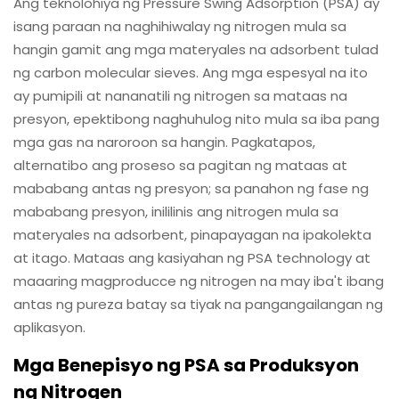
Ang teknolohiya ng Pressure Swing Adsorption (PSA) ay
isang paraan na naghihiwalay ng nitrogen mula sa
hangin gamit ang mga materyales na adsorbent tulad
ng carbon molecular sieves. Ang mga espesyal na ito
ay pumipili at nananatili ng nitrogen sa mataas na
presyon, epektibong naghuhulog nito mula sa iba pang
mga gas na naroroon sa hangin. Pagkatapos,
alternatibo ang proseso sa pagitan ng mataas at
mababang antas ng presyon; sa panahon ng fase ng
mababang presyon, inililinis ang nitrogen mula sa
materyales na adsorbent, pinapayagan na ipakolekta
at itago. Mataas ang kasiyahan ng PSA technology at
maaaring magproducce ng nitrogen na may iba't ibang
antas ng pureza batay sa tiyak na pangangailangan ng
aplikasyon.
Mga Benepisyo ng PSA sa Produksyon
ng Nitrogen