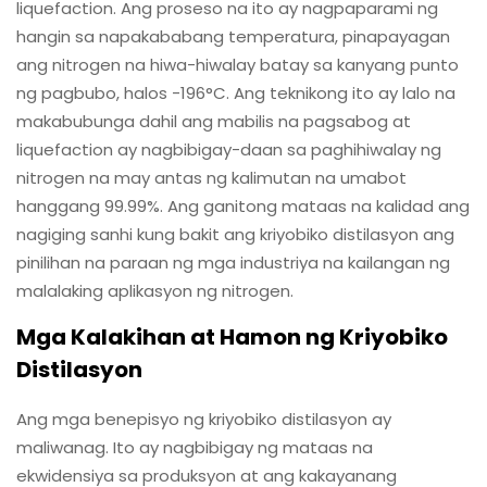
liquefaction. Ang proseso na ito ay nagpaparami ng
hangin sa napakababang temperatura, pinapayagan
ang nitrogen na hiwa-hiwalay batay sa kanyang punto
ng pagbubo, halos -196°C. Ang teknikong ito ay lalo na
makabubunga dahil ang mabilis na pagsabog at
liquefaction ay nagbibigay-daan sa paghihiwalay ng
nitrogen na may antas ng kalimutan na umabot
hanggang 99.99%. Ang ganitong mataas na kalidad ang
nagiging sanhi kung bakit ang kriyobiko distilasyon ang
pinilihan na paraan ng mga industriya na kailangan ng
malalaking aplikasyon ng nitrogen.
Mga Kalakihan at Hamon ng Kriyobiko
Distilasyon
Ang mga benepisyo ng kriyobiko distilasyon ay
maliwanag. Ito ay nagbibigay ng mataas na
ekwidensiya sa produksyon at ang kakayanang