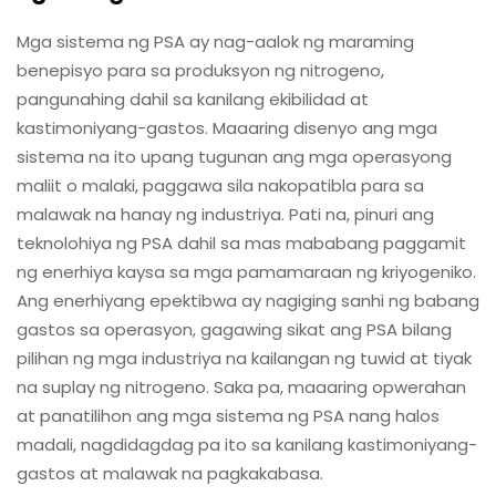
Mga sistema ng PSA ay nag-aalok ng maraming
benepisyo para sa produksyon ng nitrogeno,
pangunahing dahil sa kanilang ekibilidad at
kastimoniyang-gastos. Maaaring disenyo ang mga
sistema na ito upang tugunan ang mga operasyong
maliit o malaki, paggawa sila nakopatibla para sa
malawak na hanay ng industriya. Pati na, pinuri ang
teknolohiya ng PSA dahil sa mas mababang paggamit
ng enerhiya kaysa sa mga pamamaraan ng kriyogeniko.
Ang enerhiyang epektibwa ay nagiging sanhi ng babang
gastos sa operasyon, gagawing sikat ang PSA bilang
pilihan ng mga industriya na kailangan ng tuwid at tiyak
na suplay ng nitrogeno. Saka pa, maaaring opwerahan
at panatilihon ang mga sistema ng PSA nang halos
madali, nagdidagdag pa ito sa kanilang kastimoniyang-
gastos at malawak na pagkakabasa.