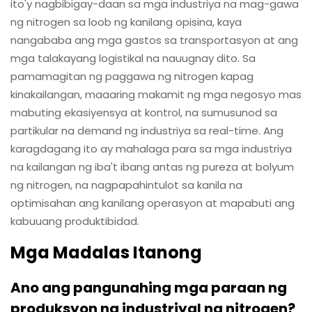
ito'y nagbibigay-daan sa mga industriya na mag-gawa
ng nitrogen sa loob ng kanilang opisina, kaya
nangababa ang mga gastos sa transportasyon at ang
mga talakayang logistikal na nauugnay dito. Sa
pamamagitan ng paggawa ng nitrogen kapag
kinakailangan, maaaring makamit ng mga negosyo mas
mabuting ekasiyensya at kontrol, na sumusunod sa
partikular na demand ng industriya sa real-time. Ang
karagdagang ito ay mahalaga para sa mga industriya
na kailangan ng iba't ibang antas ng pureza at bolyum
ng nitrogen, na nagpapahintulot sa kanila na
optimisahan ang kanilang operasyon at mapabuti ang
kabuuang produktibidad.
Mga Madalas Itanong
Ano ang pangunahing mga paraan ng
produksyon ng industriyal na nitrogen?