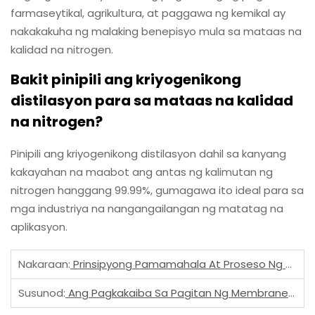
farmaseytikal, agrikultura, at paggawa ng kemikal ay
nakakakuha ng malaking benepisyo mula sa mataas na
kalidad na nitrogen.
Bakit pinipili ang kriyogenikong
distilasyon para sa mataas na kalidad
na nitrogen?
Pinipili ang kriyogenikong distilasyon dahil sa kanyang
kakayahan na maabot ang antas ng kalimutan ng
nitrogen hanggang 99.99%, gumagawa ito ideal para sa
mga industriya na nangangailangan ng matatag na
aplikasyon.
Nakaraan:
Prinsipyong Pamamahala At Proseso Ng PSA Nitrogen Generator
Susunod:
Ang Pagkakaiba Sa Pagitan Ng Membrane Nitrogen Generation At PSA (Pressure Swing Adsorption) Nitrogen Generation