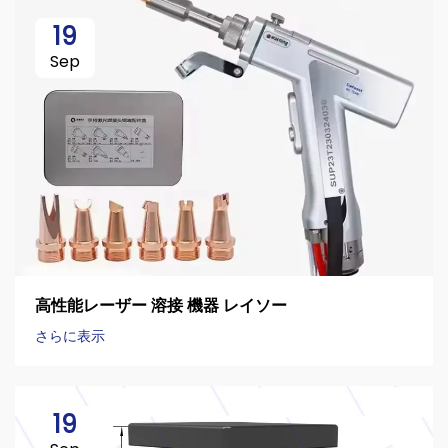
19
Sep
高性能レーザー 溶接 機器 レイソー
さらに表示
19