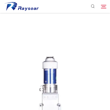
ホームページ
消耗品
検索
機能部品
Solūshon
場合
会社