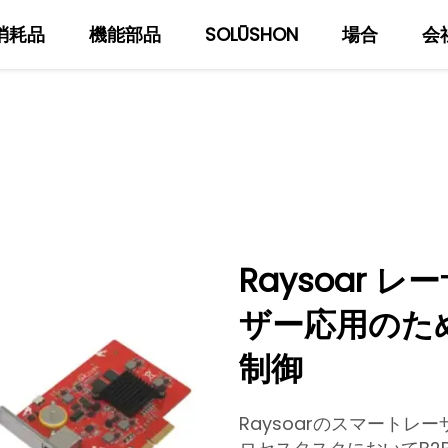
消耗品
機能部品
SOLŪSHON
場合
会
当社について
ブログ
Raysoar 
ザー応用のた
制御
Raysoarのスマート