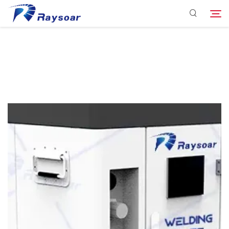
ホームページ
消耗品
検索
機能部品
Solūshon
場合
会社