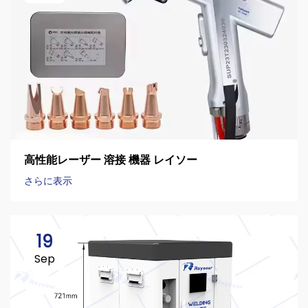
高性能レーザー 溶接 機器 レイソー
さらに表示
19
Sep