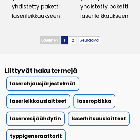
yhdistetty paketti
yhdistetty paketti
laserileikkaukseen
laserileikkaukseen
Edellinen
1
2
Seuraava
Liittyvät haku termejä
laserohjausjärjestelmät
laserleikkauslaitteet
laseroptikka
laservesijäähdytin
laserhitsauslaitteet
typpigeneraattorit