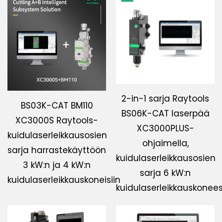
Lataa
Ota yhteyttä
2-in-1 sarja Raytools
BS03K-CAT BM110
BS06K-CAT laserpää
XC3000S Raytools-
XC3000PLUS-
kuidulaserleikkausosien
ohjaimella,
sarja harrastekäyttöön
kuidulaserleikkausosien
3 kW:n ja 4 kW:n
sarja 6 kW:n
kuidulaserleikkauskoneisiin
kuidulaserleikkauskonee