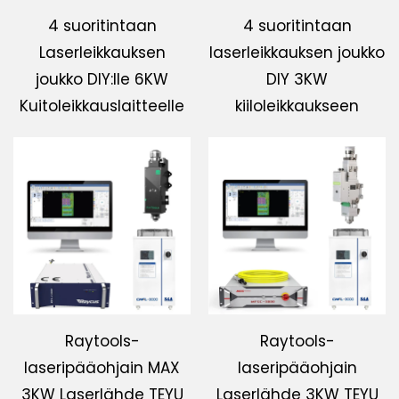
4 suoritintaan
4 suoritintaan
Laserleikkauksen
laserleikkauksen joukko
joukko DIY:lle 6KW
DIY 3KW
Kuitoleikkauslaitteelle
kiiloleikkaukseen
Raytools-
Raytools-
laseripääohjain MAX
laseripääohjain
3KW Laserlähde TEYU
Laserlähde 3KW TEYU