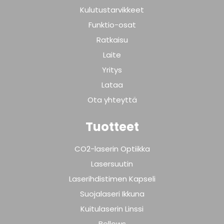
Kulutustarvikkeet
Funktio-osat
Ratkaisu
Laite
Yritys
Lataa
Ota yhteyttä
Tuotteet
CO2-laserin Optiikka
Lasersuutin
Laserihdistimen Kapseli
Suojalaseri Ikkuna
Kuitulaserin Linssi
Bellows