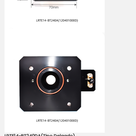
LRTE14-BT240DA(Tipo Delgado)