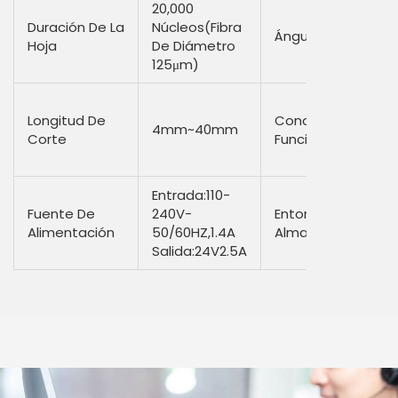
20,000
Duración De La
Núcleos(fibra
Ángulo De Corte
Hoja
De Diámetro
125μm)
Longitud De
Condición De
4mm~40mm
Corte
Funcionamiento
Entrada:110-
Fuente De
240V-
Entorno De
Alimentación
50/60HZ,1.4A
Almacenamiento
Salida:24V2.5A