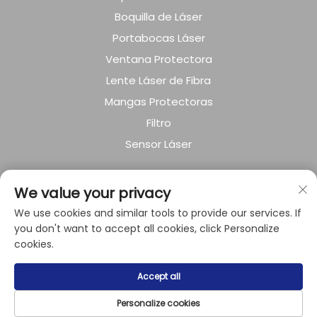
Boquilla de Láser
Portabocas Láser
Ventana Protectora
Lente Láser de Fibra
Mangas Protectoras
Filtro
Sensor Láser
SOBRE LA EMPRESA
We value your privacy
Política de privacidad
We use cookies and similar tools to provide our services. If
you don't want to accept all cookies, click Personalize
cookies.
Derechos de autor © 2024 por Shanghai Raysoar
Accept all
Electromechanical Equipment Co., Ltd.
Personalize cookies