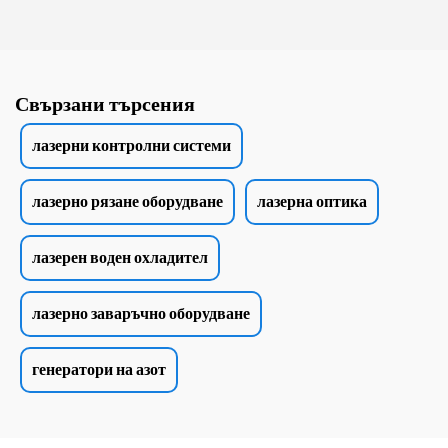
Свързани търсения
лазерни контролни системи
лазерно рязане оборудване
лазерна оптика
лазерен воден охладител
лазерно заваръчно оборудване
генератори на азот