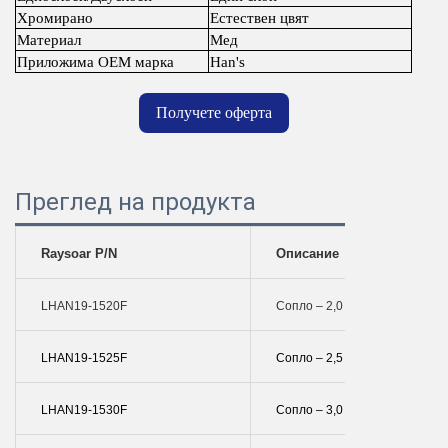
Хромирано
Естествен цвят
Материал
Мед
Приложима OEM марка
Han's
Получете оферта
Преглед на продукта
Raysoar P/N
Описание
LHAN19-1520F
Сопло – 2,0 Mm Единично
LHAN19-1525F
Сопло – 2,5 Мм Единично
LHAN19-1530F
Сопло – 3,0 Мм Единично