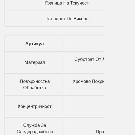
Граница На Текучест
Твърдост По Викерс
Артикул
Субстрат От Легирана Мед, 
Материал
Повърхностна
Хромово Покритие, Значител
Обработка
Концентричност
Висока Коакс
Служба За
Следпродажбено
Профессионално Н