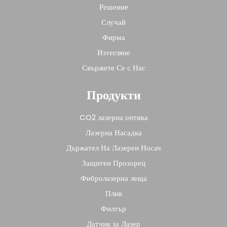
Решение
Случай
Фирма
Изтегляне
Свържете Се с Нас
Продукти
CO2 лазерна оптика
Лазерна Насадка
Държател На Лазерен Носач
Защитен Прозорец
Фибролазерна леща
Плив
Филтър
Датчик за Лазер