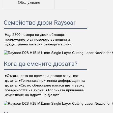
Обслужване
Семейство дюзи Raysoar
Над 2800 номера на дюзи обхващат 
приложението за повечето вътрешни и 
чуждестранни лазерни режещи машини. 
Кога да смените дюзата?
●Отлаганията по време на рязане запушват 
дюзата. ●Топлината причинява деформация на 
дюзата. ●Силно сблъскване нанася щети върху 
повърхността на върха. ●Топлината причинява 
изместване на ядрото на дюзата. 