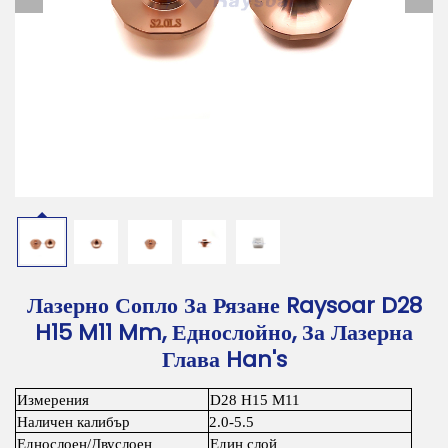
Изтегляне
Свържете Се с Нас
Лазерно Сопло За Рязане Raysoar D28
H15 M11 Mm, Еднослойно, За Лазерна
Глава Han's
Измерения
D28 H15 M11
Наличен калибър
2.0-5.5
Еднослоен/Двуслоен
Един слой