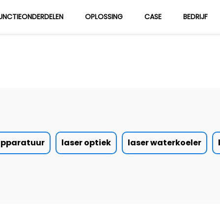
UNCTIEONDERDELEN
OPLOSSING
CASE
BEDRIJF
Over Ons
Blog
japparatuur
laser optiek
laser waterkoeler